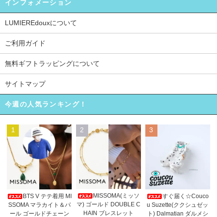
インフォメーション
LUMIEREdouxについて
ご利用ガイド
無料ギフトラッピングについて
サイトマップ
今週の人気ランキング！
1
2
3
MISSOMA(ミッソ
BTS V テテ着用 MI
すぐ届く☆Couco
マ) ゴールド DOUBLE C
SSOMA マラカイト＆パ
u Suzette(ククシュゼッ
HAIN ブレスレット
ール ゴールドチェーン
ト) Dalmatian ダルメシ