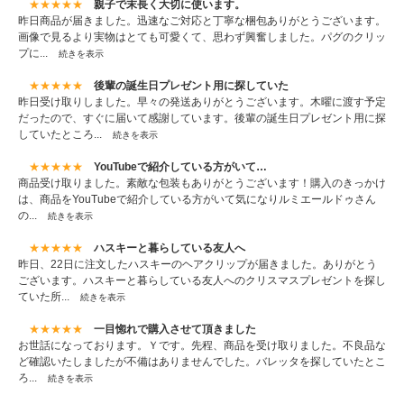
★★★★★
親子で末長く大切に使います。
昨日商品が届きました。迅速なご対応と丁寧な梱包ありがとうございます。
画像で見るより実物はとても可愛くて、思わず興奮しました。パグのクリッ
プに...
続きを表示
★★★★★
後輩の誕生日プレゼント用に探していた
昨日受け取りしました。早々の発送ありがとうございます。木曜に渡す予定
だったので、すぐに届いて感謝しています。後輩の誕生日プレゼント用に探
していたところ...
続きを表示
★★★★★
YouTubeで紹介している方がいて…
商品受け取りました。素敵な包装もありがとうございます！購入のきっかけ
は、商品をYouTubeで紹介している方がいて気になりルミエールドゥさん
の...
続きを表示
★★★★★
ハスキーと暮らしている友人へ
昨日、22日に注文したハスキーのヘアクリップが届きました。ありがとう
ございます。ハスキーと暮らしている友人へのクリスマスプレゼントを探し
ていた所...
続きを表示
★★★★★
一目惚れで購入させて頂きました
お世話になっております。Ｙです。先程、商品を受け取りました。不良品な
ど確認いたしましたが不備はありませんでした。バレッタを探していたとこ
ろ...
続きを表示