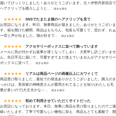
届いてびっくりしました！ありがとうございます。元々伊勢丹新宿店で
ヘアクリップを購入しようと...
続きを表示
★★★★★
SNSでたまたま猫のヘアクリップを見て
お世話になります。昨日、無事商品が届きました。ありがとうございま
す。箱を開けた瞬間、商品はもちろん、包装も可愛くて、思わず、わぁ
ー😍と声が出ました。猫が好きで...
続きを表示
★★★★★
アクセサリーボックスに並べて飾っています
メールに気が付かずお返事が遅くなってしまい、大変申し訳ございませ
ん。先日手元に届いて、可愛すぎてまだ使えていませんがアクセサリー
ボックスに並べて...
続きを表示
★★★★★
リアルは商品ページの画像以上にカワイくて
商品受け取りました…最短での発送ありがとうございました。購入のき
っかけは、美容家の神崎恵さんが愛用されてることを知り(わたしも毛
量が多いので)大丈夫かな～...
続きを表示
★★★★★
初めて利用させていただくサイトだった
お世話になっております。本日、無事に商品を受け取りましたのでご連
絡いたします。丁寧で可愛らしい梱包に加え、商品もとても素敵で、開