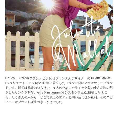
Coucou Suzette(ククシュゼット)はフランス人デザイナーのJuliette Mallet
(ジュリエット・マレ)が2013年に設立したフランス発のアクセサリーブラン
ドです。最初は冗談のつもりで、友人のためにセラミック製の小さな胸の形
をしたリングを制作。それをInstagram(インスタグラム)に投稿した とこ
ろ、たくさんの人から『どこで買えるの？』と問い合わせが殺到。そのエピ
ソードがブランド誕生のきっかけでした。