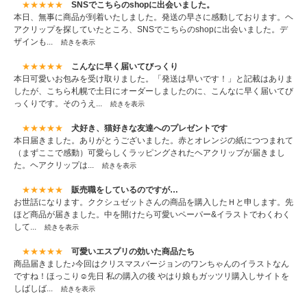
★★★★★
SNSでこちらのshopに出会いました。
本日、無事に商品が到着いたしました。発送の早さに感動しております。ヘ
アクリップを探していたところ、SNSでこちらのshopに出会いました。デ
ザインも...
続きを表示
★★★★★
こんなに早く届いてびっくり
本日可愛いお包みを受け取りました。「発送は早いです！」と記載はありま
したが、こちら札幌で土日にオーダーしましたのに、こんなに早く届いてび
っくりです。そのうえ...
続きを表示
★★★★★
犬好き、猫好きな友達へのプレゼントです
本日届きました。ありがとうございました。赤とオレンジの紙につつまれて
（まずここで感動）可愛らしくラッピングされたヘアクリップが届きまし
た。ヘアクリップは...
続きを表示
★★★★★
販売職をしているのですが…
お世話になります。ククシュゼットさんの商品を購入したＨと申します。先
ほど商品が届きました。中を開けたら可愛いペーパー&イラストでわくわく
して...
続きを表示
★★★★★
可愛いエスプリの効いた商品たち
商品届きました♪今回はクリスマスバージョンのワンちゃんのイラストなん
ですね！ほっこり☺️先日 私の購入の後 やはり娘もガッツリ購入しサイトを
しばしば...
続きを表示