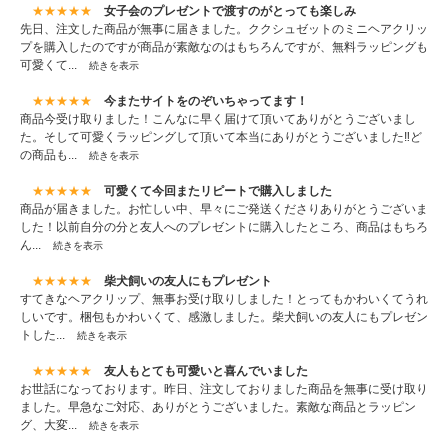
★★★★★
女子会のプレゼントで渡すのがとっても楽しみ
先日、注文した商品が無事に届きました。ククシュゼットのミニヘアクリッ
プを購入したのですが商品が素敵なのはもちろんですが、無料ラッピングも
可愛くて...
続きを表示
★★★★★
今またサイトをのぞいちゃってます！
商品今受け取りました！こんなに早く届けて頂いてありがとうございまし
た。そして可愛くラッピングして頂いて本当にありがとうございました‼︎ど
の商品も...
続きを表示
★★★★★
可愛くて今回またリピートで購入しました
商品が届きました。お忙しい中、早々にご発送くださりありがとうございま
した！以前自分の分と友人へのプレゼントに購入したところ、商品はもちろ
ん...
続きを表示
★★★★★
柴犬飼いの友人にもプレゼント
すてきなヘアクリップ、無事お受け取りしました！とってもかわいくてうれ
しいです。梱包もかわいくて、感激しました。柴犬飼いの友人にもプレゼン
トした...
続きを表示
★★★★★
友人もとても可愛いと喜んでいました
お世話になっております。昨日、注文しておりました商品を無事に受け取り
ました。早急なご対応、ありがとうございました。素敵な商品とラッピン
グ、大変...
続きを表示