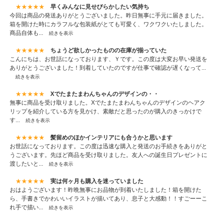
★★★★★
早くみんなに見せびらかしたい気持ち
今回は商品の発送ありがとうございました。昨日無事に手元に届きました。
箱を開けた時にカラフルな包装紙がとても可愛く、ワクワクいたしました。
商品自体も...
続きを表示
★★★★★
ちょうど欲しかったものの在庫が揃っていた
こんにちは、お世話になっております、Ｙです。この度は大変お早い発送を
ありがとうございました！到着していたのですが仕事で確認が遅くなって...
続きを表示
★★★★★
Xでたまたまわんちゃんのデザインの・・
無事に商品を受け取りました。Xでたまたまわんちゃんのデザインのヘアク
リップを紹介している方を見かけ、素敵だと思ったのが購入のきっかけで
す...
続きを表示
★★★★★
髪留めのほかインテリアにも合うかと思います
お世話になっております。この度は迅速な購入と発送のお手続きをありがと
うございます。先ほど商品を受け取りました。友人への誕生日プレゼントに
渡したいと...
続きを表示
★★★★★
実は何ヶ月も購入を迷っていました
おはようございます！昨晩無事にお品物が到着いたしました！箱を開けた
ら、手書きでかわいいイラストが描いてあり、息子と大感動！！すごーーこ
れ手で描い...
続きを表示