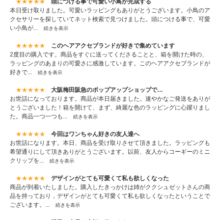
★★★★★
頭につける事で可愛い小鳥が完成する
本日受け取りました。可愛いラッピングもありがとうございます。小鳥のア
クセサリーを探していてネット検索で見つけました。頭につける事で、可愛
い小鳥が...
続きを表示
★★★★★
このヘアアクセブランドが好きで集めています
2度目の購入です。商品をすぐに送ってくださることと、箱を開けた時の、
ラッピングのあまりの可愛さに感激しています。このヘアアクセブランドが
好きで...
続きを表示
★★★★★
大阪梅田阪急のポップアップショップで…
お世話になっております。商品が本日届きました。速やかなご発送をありが
とうございました！箱を開けて、まず、綺麗な色のラッピングに心躍りまし
た。商品一つ一つも...
続きを表示
★★★★★
今回はワンちゃん好きの友人達へ
お世話になります。本日、商品を受け取りさせて頂きました。ラッピングも
希望通りにして頂きありがとうございます。以前、友人からコーギーのミニ
クリップを...
続きを表示
★★★★★
デザインがとても可愛くて私も欲しくなった
商品が到着いたしました。購入したきっかけは姉がククシュゼットさんの商
品を持っており，デザインがとても可愛くて私も欲しくなったということで
ございます。...
続きを表示