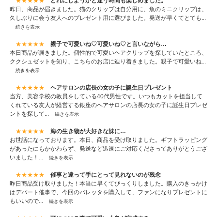
★★★★★
どれにしようかと迷う時間も楽しめました。
昨日、商品が届きました。猫のクリップは自分用に、魚のミニクリップは、
久しぶりに会う友人へのプレゼント用に選びました。発送が早くてとても...
続きを表示
★★★★★
親子で可愛いね♡可愛いね♡と言いながら…
本日商品が届きました。個性的で可愛いヘアクリップを探していたところ、
ククシュゼットを知り、こちらのお店に辿り着きました。親子で可愛いね...
続きを表示
★★★★★
ヘアサロンの店長の女の子に誕生日プレゼント
当方、美容学校の教員をしている40代男性です。いつもカットを担当して
くれている友人が経営する銀座のヘアサロンの店長の女の子に誕生日プレゼ
ントを探して...
続きを表示
★★★★★
海の生き物が大好きな妹に…
お世話になっております。本日、商品を受け取りました。ギフトラッピング
があったにもかかわらず、発送など迅速にご対応くださってありがとうござ
いました！...
続きを表示
★★★★★
催事と違って手にとって見れないのが残念
昨日商品受け取りました！本当に早くてびっくりしました。購入のきっかけ
はデパート催事で、今回のバレッタを購入して、ファンになりプレゼントに
もいいので...
続きを表示