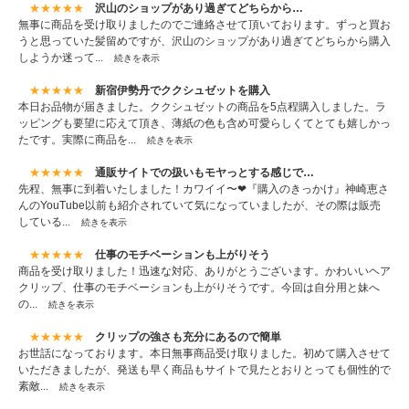
★★★★★
沢山のショップがあり過ぎてどちらから…
無事に商品を受け取りましたのでご連絡させて頂いております。ずっと買お
うと思っていた髪留めですが、沢山のショップがあり過ぎてどちらから購入
しようか迷って...
続きを表示
★★★★★
新宿伊勢丹でククシュゼットを購入
本日お品物が届きました。ククシュゼットの商品を5点程購入しました。ラ
ッピングも要望に応えて頂き、薄紙の色も含め可愛らしくてとても嬉しかっ
たです。実際に商品を...
続きを表示
★★★★★
通販サイトでの扱いもモヤっとする感じで…
先程、無事に到着いたしました！カワイイ〜❤『購入のきっかけ』神崎恵さ
んのYouTube以前も紹介されていて気になっていましたが、その際は販売
している...
続きを表示
★★★★★
仕事のモチベーションも上がりそう
商品を受け取りました！迅速な対応、ありがとうございます。かわいいヘア
クリップ、仕事のモチベーションも上がりそうです。今回は自分用と妹へ
の...
続きを表示
★★★★★
クリップの強さも充分にあるので簡単
お世話になっております。本日無事商品受け取りました。初めて購入させて
いただきましたが、発送も早く商品もサイトで見たとおりとっても個性的で
素敵...
続きを表示