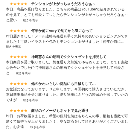
★★★★★
テンションが上がっちゃうだろうなぁ～
本日、商品を受け取りました。こちらの商品はYouTubeで紹介されている
のを見て、とても可愛くてつけたらテンションが上がっちゃうだろうなぁ～
と思い...
続きを表示
★★★★★
何年か前にveryで見てから気になって
昨日届きました！メール連絡も発送も早く気持ちの良いショッピングができ
ました！可愛いイラストや包みもテンション上がりました！何年か前に...
続きを表示
★★★★★
神崎恵さんの動画でククシュゼットを拝見して
本日商品を受け取りました。想像通り光加減でゆらめくような、とても素敵
な色合いでした(^-^)神崎恵さんの動画でククシュゼットを拝見して可愛さ
と...
続きを表示
★★★★★
他のかわいらしい商品にも目移りして…
お世話になっております。Ｏと申します。今回初めて購入させていただき、
本日無事商品を受け取りました。贈り物用にぶどうの髪留めを探していたの
ですが...
続きを表示
★★★★★
商品のイメージもネットで見た通り
昨日、お荷物届きました。希望の個別包装はもちろんの事、梱包も素敵で可
愛くて気持ちが上がりました！丁寧な対応をして頂きありがとうございまし
た。お友達...
続きを表示