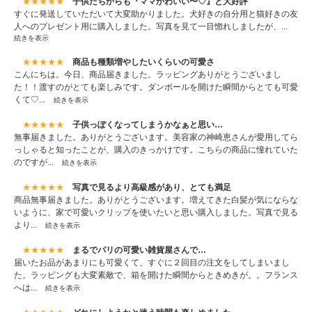
★★★★★
子供たちからも『ママかわいい〜♡』と大好評
すぐに発送していただいて大変助かりました。犬好きの自分用と猫好きの友
人へのプレゼント用に購入しました。写真を見て一目惚れしましたが、...
続きを表示
★★★★★
商品も種類増やしたいくらいの可愛さ
こんにちは。今日、商品届きました。ラッピングありがとうございまし
た！！渡すのがとても楽しみです。ダンボールを開けた瞬間からとても可愛
くて♡...
続きを表示
★★★★★
子供っぽくなってしまうかなぁと思い…
無事届きました。ありがとうございます。美容家の神崎恵さんが愛用してら
っしゃると知ったことが、購入のきっかけです。こちらの商品に憧れていた
のですが...
続きを表示
★★★★★
写真で見るより高級感があり、とても満足
商品無事届きました。ありがとうございます。増えてきた白髪が気にならな
いように、家で可愛いクリップを使いたいと思い購入しました。写真で見る
より...
続きを表示
★★★★★
まるでパリの可愛い雑貨屋さんで…
届いたお品があまりにも可愛くて、すぐに２回目の注文をしてしまいまし
た。ラッピングも大変素敵で、箱を開けた瞬間からときめきが。。フランス
へは...
続きを表示