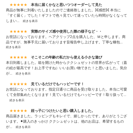
★★★★★
本当に届くかなと思いつつオーダーして見た
商品が無事に到着いたしましたのでご連絡致しました。⌘感想⌘ 本当に
「すぐ届く」でした！ギフトで色々見ていて迷っていたら時間がなくなって
しまい...
続きを表示
★★★★★
実際のサイズ感や使用した際の様子など・・
お世話になっております。ヘアクリップ2点を購入した、Ｍと申します。商
品ですが、無事手元に届いております旨報告申し上げます。丁寧な梱包...
続きを表示
★★★★★
そこそこの年齢の私だから使える小さな遊び
本日到着しました。箱を開けた時からククシュゼットの世界が広がって（蓋
の絵が最高です！お上手ですね）いいお買い物できた！と思いました。気分
が...
続きを表示
★★★★★
見ているだけでもハッピーです！
お世話になっております。指定日通りに商品を受け取りました。本当に可愛
くて全部集めたくなります！見ているだけでもハッピーです！取り扱って...
続きを表示
★★★★★
姪っ子につけたいと思い購入しました。
商品届きました。ラッピングもキレイで、嬉しかったです。ありがとうござ
います。⚫︎購入のきっかけ ククシュゼットは、他のお店は、希望するもの
が...
続きを表示