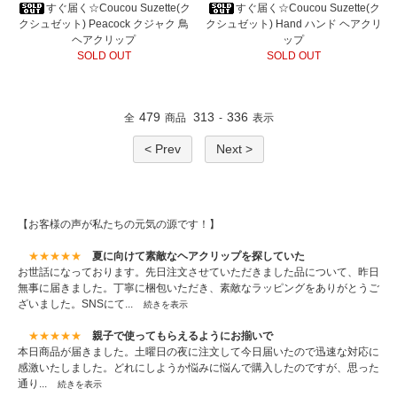
すぐ届く☆Coucou Suzette(ク
すぐ届く☆Coucou Suzette(ク
クシュゼット) Peacock クジャク 鳥
クシュゼット) Hand ハンド ヘアクリ
ヘアクリップ
ップ
SOLD OUT
SOLD OUT
479
313
336
全
商品
-
表示
< Prev
Next >
【お客様の声が私たちの元気の源です！】
★★★★★
夏に向けて素敵なヘアクリップを探していた
お世話になっております。先日注文させていただきました品について、昨日
無事に届きました。丁寧に梱包いただき、素敵なラッピングをありがとうご
ざいました。SNSにて...
続きを表示
★★★★★
親子で使ってもらえるようにお揃いで
本日商品が届きました。土曜日の夜に注文して今日届いたので迅速な対応に
感激いたしました。どれにしようか悩みに悩んで購入したのですが、思った
通り...
続きを表示