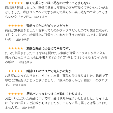
★★★★★
細くて柔らかい猫っ毛なので滑ってとまらない
商品届き開封しました。画像で見るより実物の方が可愛くてテンションが上
がりました。私はロングヘアですが細くて柔らかい猫っ毛なので滑ってとま
らないクリップが...
続きを表示
★★★★★
昔飼ってたのがダックスだった
商品が無事届きました！昔飼ってたのがダックスだったので可愛さに惹かれ
て注文しました。想像以上の可愛さでこれから使うのが楽しみです。髪が多
いの...
続きを表示
★★★★★
素敵な商品に出会えて幸せです。
たった今届きましたー まず箱を開けたら素敵な可愛いイラストが目に入り
思わずにっこり こちらは手書きですか？(ﾟOﾟ)そしてオレンジとピンクの包
み紙の...
続きを表示
★★★★★
雑誌LEEのブログで何人かの方が…
お世話になっております。Ｍです。本日、商品を受け取りました。迅速で丁
寧なご対応ありがとうございました。『購入のきっかけ』雑誌LEEのブログ
で...
続きを表示
★★★★★
早速バレッタをつけて出勤しております。
お送りいただいた商品について昨日受け取りが完了いたしました。サイト上
に「すぐに届く」と記載がありましたが、こんなに早く届くとは思っており
ませんで...
続きを表示