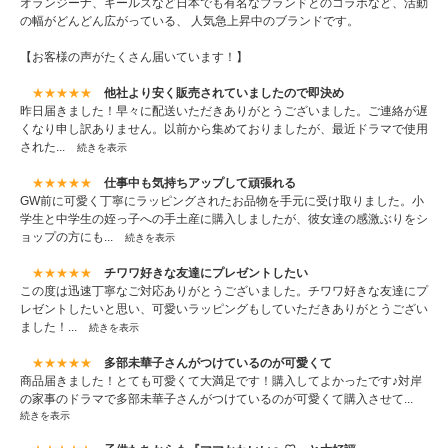
オランジーナ、キールズなど日本でも有名なブランドとのコラボなど、活動
の幅がどんどん広がっている、 人気急上昇中のブランドです。
【お客様の声がたくさん届いています！】
★★★★★
他社より安く販売されていましたので即決め
昨日届きました！早々に配送いただきありがとうございました。ご連絡が遅
くなり申し訳ありません。以前から集めておりましたが、最近ドラマで使用
された...
続きを表示
★★★★★
仕事中も気持ちアップして頑張れる
GW前に可愛く丁寧にラッピングされたお品物を手元に受け取りました。小
学生と中学生の姪っ子への手土産に購入しましたが、彼女達の感激ぶりをシ
ョップの方にも...
続きを表示
★★★★★
チワワ好きな友達にプレゼントしたい
この度は迅速丁寧なご対応ありがとうございました。チワワ好きな友達にプ
レゼントしたいと思い、可愛いラッピングもしていただきありがとうござい
ました！...
続きを表示
★★★★★
多部未華子さんがつけているのが可愛くて
商品届きました！とても可愛くて大満足です！購入してよかったです♪対岸
の家事のドラマで多部未華子さんがつけているのが可愛くて購入させて...
続きを表示