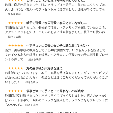
★★★★★
どれにしようかと迷う時間も楽しめました。
昨日、商品が届きました。猫のクリップは自分用に、魚のミニクリップは、
久しぶりに会う友人へのプレゼント用に選びました。発送が早くてとても...
続きを表示
★★★★★
親子で可愛いね♡可愛いね♡と言いながら…
本日商品が届きました。個性的で可愛いヘアクリップを探していたところ、
ククシュゼットを知り、こちらのお店に辿り着きました。親子で可愛いね...
続きを表示
★★★★★
ヘアサロンの店長の女の子に誕生日プレゼント
当方、美容学校の教員をしている40代男性です。いつもカットを担当して
くれている友人が経営する銀座のヘアサロンの店長の女の子に誕生日プレゼ
ントを探して...
続きを表示
★★★★★
海の生き物が大好きな妹に…
お世話になっております。本日、商品を受け取りました。ギフトラッピング
があったにもかかわらず、発送など迅速にご対応くださってありがとうござ
いました！...
続きを表示
★★★★★
催事と違って手にとって見れないのが残念
昨日商品受け取りました！本当に早くてびっくりしました。購入のきっかけ
はデパート催事で、今回のバレッタを購入して、ファンになりプレゼントに
もいいので...
続きを表示