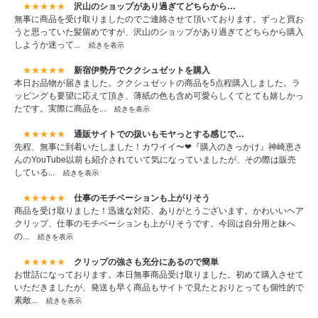
★★★★★
沢山のショップがあり過ぎてどちらから…
無事に商品を受け取りましたのでご連絡させて頂いております。ずっと買お
うと思っていた髪留めですが、沢山のショップがあり過ぎてどちらから購入
しようか迷って...
続きを表示
★★★★★
新宿伊勢丹でククシュゼットを購入
本日お品物が届きました。ククシュゼットの商品を5点程購入しました。ラ
ッピングも要望に応えて頂き、薄紙の色も含め可愛らしくてとても嬉しかっ
たです。実際に商品を...
続きを表示
★★★★★
通販サイトでの扱いもモヤっとする感じで…
先程、無事に到着いたしました！カワイイ〜❤『購入のきっかけ』神崎恵さ
んのYouTube以前も紹介されていて気になっていましたが、その際は販売
している...
続きを表示
★★★★★
仕事のモチベーションも上がりそう
商品を受け取りました！迅速な対応、ありがとうございます。かわいいヘア
クリップ、仕事のモチベーションも上がりそうです。今回は自分用と妹へ
の...
続きを表示
★★★★★
クリップの強さも充分にあるので簡単
お世話になっております。本日無事商品受け取りました。初めて購入させて
いただきましたが、発送も早く商品もサイトで見たとおりとっても個性的で
素敵...
続きを表示