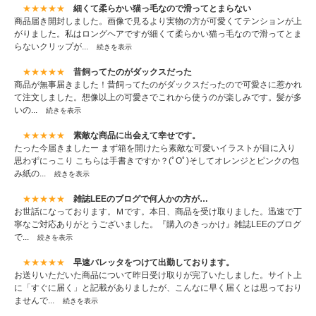
★★★★★
細くて柔らかい猫っ毛なので滑ってとまらない
商品届き開封しました。画像で見るより実物の方が可愛くてテンションが上
がりました。私はロングヘアですが細くて柔らかい猫っ毛なので滑ってとま
らないクリップが...
続きを表示
★★★★★
昔飼ってたのがダックスだった
商品が無事届きました！昔飼ってたのがダックスだったので可愛さに惹かれ
て注文しました。想像以上の可愛さでこれから使うのが楽しみです。髪が多
いの...
続きを表示
★★★★★
素敵な商品に出会えて幸せです。
たった今届きましたー まず箱を開けたら素敵な可愛いイラストが目に入り
思わずにっこり こちらは手書きですか？(ﾟOﾟ)そしてオレンジとピンクの包
み紙の...
続きを表示
★★★★★
雑誌LEEのブログで何人かの方が…
お世話になっております。Ｍです。本日、商品を受け取りました。迅速で丁
寧なご対応ありがとうございました。『購入のきっかけ』雑誌LEEのブログ
で...
続きを表示
★★★★★
早速バレッタをつけて出勤しております。
お送りいただいた商品について昨日受け取りが完了いたしました。サイト上
に「すぐに届く」と記載がありましたが、こんなに早く届くとは思っており
ませんで...
続きを表示