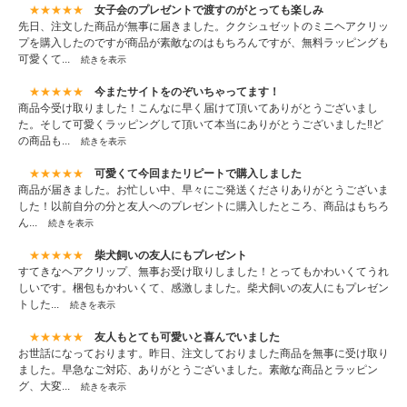
★★★★★
女子会のプレゼントで渡すのがとっても楽しみ
先日、注文した商品が無事に届きました。ククシュゼットのミニヘアクリッ
プを購入したのですが商品が素敵なのはもちろんですが、無料ラッピングも
可愛くて...
続きを表示
★★★★★
今またサイトをのぞいちゃってます！
商品今受け取りました！こんなに早く届けて頂いてありがとうございまし
た。そして可愛くラッピングして頂いて本当にありがとうございました‼︎ど
の商品も...
続きを表示
★★★★★
可愛くて今回またリピートで購入しました
商品が届きました。お忙しい中、早々にご発送くださりありがとうございま
した！以前自分の分と友人へのプレゼントに購入したところ、商品はもちろ
ん...
続きを表示
★★★★★
柴犬飼いの友人にもプレゼント
すてきなヘアクリップ、無事お受け取りしました！とってもかわいくてうれ
しいです。梱包もかわいくて、感激しました。柴犬飼いの友人にもプレゼン
トした...
続きを表示
★★★★★
友人もとても可愛いと喜んでいました
お世話になっております。昨日、注文しておりました商品を無事に受け取り
ました。早急なご対応、ありがとうございました。素敵な商品とラッピン
グ、大変...
続きを表示