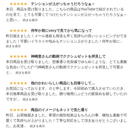
★★★★★
テンションが上がっちゃうだろうなぁ～
本日、商品を受け取りました。こちらの商品はYouTubeで紹介されている
のを見て、とても可愛くてつけたらテンションが上がっちゃうだろうなぁ～
と思い...
続きを表示
★★★★★
何年か前にveryで見てから気になって
昨日届きました！メール連絡も発送も早く気持ちの良いショッピングができ
ました！可愛いイラストや包みもテンション上がりました！何年か前に...
続きを表示
★★★★★
神崎恵さんの動画でククシュゼットを拝見して
本日商品を受け取りました。想像通り光加減でゆらめくような、とても素敵
な色合いでした(^-^)神崎恵さんの動画でククシュゼットを拝見して可愛さ
と...
続きを表示
★★★★★
他のかわいらしい商品にも目移りして…
お世話になっております。Ｏと申します。今回初めて購入させていただき、
本日無事商品を受け取りました。贈り物用にぶどうの髪留めを探していたの
ですが...
続きを表示
★★★★★
商品のイメージもネットで見た通り
昨日、お荷物届きました。希望の個別包装はもちろんの事、梱包も素敵で可
愛くて気持ちが上がりました！丁寧な対応をして頂きありがとうございまし
た。お友達...
続きを表示