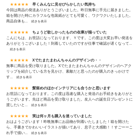
★★★★★
早くみんなに見せびらかしたい気持ち
今回は商品の発送ありがとうございました。昨日無事に手元に届きました。
箱を開けた時にカラフルな包装紙がとても可愛く、ワクワクいたしました。
商品自体も...
続きを表示
★★★★★
ちょうど欲しかったものの在庫が揃っていた
こんにちは、お世話になっております、Ｙです。この度は大変お早い発送を
ありがとうございました！到着していたのですが仕事で確認が遅くなって...
続きを表示
★★★★★
Xでたまたまわんちゃんのデザインの・・
無事に商品を受け取りました。Xでたまたまわんちゃんのデザインのヘアク
リップを紹介している方を見かけ、素敵だと思ったのが購入のきっかけで
す...
続きを表示
★★★★★
髪留めのほかインテリアにも合うかと思います
お世話になっております。この度は迅速な購入と発送のお手続きをありがと
うございます。先ほど商品を受け取りました。友人への誕生日プレゼントに
渡したいと...
続きを表示
★★★★★
実は何ヶ月も購入を迷っていました
おはようございます！昨晩無事にお品物が到着いたしました！箱を開けた
ら、手書きでかわいいイラストが描いてあり、息子と大感動！！すごーーこ
れ手で描い...
続きを表示