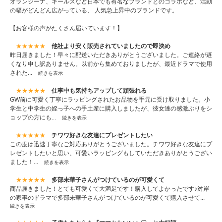
オランジーナ、キールズなど日本でも有名なブランドとのコラボなど、活動
の幅がどんどん広がっている、 人気急上昇中のブランドです。
【お客様の声がたくさん届いています！】
★★★★★
他社より安く販売されていましたので即決め
昨日届きました！早々に配送いただきありがとうございました。ご連絡が遅
くなり申し訳ありません。以前から集めておりましたが、最近ドラマで使用
された...
続きを表示
★★★★★
仕事中も気持ちアップして頑張れる
GW前に可愛く丁寧にラッピングされたお品物を手元に受け取りました。小
学生と中学生の姪っ子への手土産に購入しましたが、彼女達の感激ぶりをシ
ョップの方にも...
続きを表示
★★★★★
チワワ好きな友達にプレゼントしたい
この度は迅速丁寧なご対応ありがとうございました。チワワ好きな友達にプ
レゼントしたいと思い、可愛いラッピングもしていただきありがとうござい
ました！...
続きを表示
★★★★★
多部未華子さんがつけているのが可愛くて
商品届きました！とても可愛くて大満足です！購入してよかったです♪対岸
の家事のドラマで多部未華子さんがつけているのが可愛くて購入させて...
続きを表示