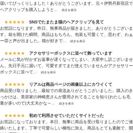
届いてびっくりしました！ありがとうございます。元々伊勢丹新宿店で
ヘアクリップを購入しようと...
続きを表示
★★★★★
SNSでたまたま猫のヘアクリップを見て
お世話になります。昨日、無事商品が届きました。ありがとうございま
す。箱を開けた瞬間、商品はもちろん、包装も可愛くて、思わず、わぁ
ー😍と声が出ました。猫が好きで...
続きを表示
★★★★★
アクセサリーボックスに並べて飾っています
メールに気が付かずお返事が遅くなってしまい、大変申し訳ございませ
ん。先日手元に届いて、可愛すぎてまだ使えていませんがアクセサリー
ボックスに並べて...
続きを表示
★★★★★
リアルは商品ページの画像以上にカワイくて
商品受け取りました…最短での発送ありがとうございました。購入のき
っかけは、美容家の神崎恵さんが愛用されてることを知り(わたしも毛
量が多いので)大丈夫かな～...
続きを表示
★★★★★
初めて利用させていただくサイトだった
お世話になっております。本日、無事に商品を受け取りましたのでご連
絡いたします。丁寧で可愛らしい梱包に加え、商品もとても素敵で、開