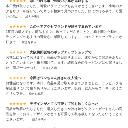
★★★★★
頭につける事で可愛い小鳥が完成する
本日受け取りました。可愛いラッピングもありがとうございます。小鳥のア
クセサリーを探していてネット検索で見つけました。頭につける事で、可愛
い小鳥が...
続きを表示
★★★★★
このヘアアクセブランドが好きで集めています
2度目の購入です。商品をすぐに送ってくださることと、箱を開けた時の、
ラッピングのあまりの可愛さに感激しています。このヘアアクセブランドが
好きで...
続きを表示
★★★★★
大阪梅田阪急のポップアップショップで…
お世話になっております。商品が本日届きました。速やかなご発送をありが
とうございました！箱を開けて、まず、綺麗な色のラッピングに心躍りまし
た。商品一つ一つも...
続きを表示
★★★★★
今回はワンちゃん好きの友人達へ
お世話になります。本日、商品を受け取りさせて頂きました。ラッピングも
希望通りにして頂きありがとうございます。以前、友人からコーギーのミニ
クリップを...
続きを表示
★★★★★
デザインがとても可愛くて私も欲しくなった
商品が到着いたしました。購入したきっかけは姉がククシュゼットさんの商
品を持っており，デザインがとても可愛くて私も欲しくなったということで
ございます。...
続きを表示