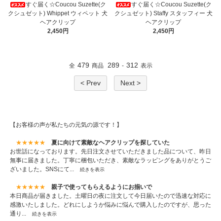
すぐ届く☆Coucou Suzette(ク
すぐ届く☆Coucou Suzette(ク
クシュゼット) Whippet ウィペット 犬
クシュゼット) Staffy スタッフィー 犬
ヘアクリップ
ヘアクリップ
2,450円
2,450円
479
289
312
全
商品
-
表示
< Prev
Next >
【お客様の声が私たちの元気の源です！】
★★★★★
夏に向けて素敵なヘアクリップを探していた
お世話になっております。先日注文させていただきました品について、昨日
無事に届きました。丁寧に梱包いただき、素敵なラッピングをありがとうご
ざいました。SNSにて...
続きを表示
★★★★★
親子で使ってもらえるようにお揃いで
本日商品が届きました。土曜日の夜に注文して今日届いたので迅速な対応に
感激いたしました。どれにしようか悩みに悩んで購入したのですが、思った
通り...
続きを表示