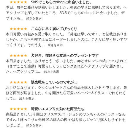
★★★★★
SNSでこちらのshopに出会いました。
本日、無事に商品が到着いたしました。発送の早さに感動しております。ヘ
アクリップを探していたところ、SNSでこちらのshopに出会いました。デ
ザインも...
続きを表示
★★★★★
こんなに早く届いてびっくり
本日可愛いお包みを受け取りました。「発送は早いです！」と記載はありま
したが、こちら札幌で土日にオーダーしましたのに、こんなに早く届いてび
っくりです。そのうえ...
続きを表示
★★★★★
犬好き、猫好きな友達へのプレゼントです
本日届きました。ありがとうございました。赤とオレンジの紙につつまれて
（まずここで感動）可愛らしくラッピングされたヘアクリップが届きまし
た。ヘアクリップは...
続きを表示
★★★★★
販売職をしているのですが…
お世話になります。ククシュゼットさんの商品を購入したＨと申します。先
ほど商品が届きました。中を開けたら可愛いペーパー&イラストでわくわく
して...
続きを表示
★★★★★
可愛いエスプリの効いた商品たち
商品届きました♪今回はクリスマスバージョンのワンちゃんのイラストなん
ですね！ほっこり☺️先日 私の購入の後 やはり娘もガッツリ購入しサイトを
しばしば...
続きを表示