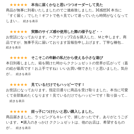
★★★★★
本当に届くかなと思いつつオーダーして見た
商品が無事に到着いたしましたのでご連絡致しました。⌘感想⌘ 本当に
「すぐ届く」でした！ギフトで色々見ていて迷っていたら時間がなくなって
しまい...
続きを表示
★★★★★
実際のサイズ感や使用した際の様子など・・
お世話になっております。ヘアクリップ2点を購入した、Ｍと申します。商
品ですが、無事手元に届いております旨報告申し上げます。丁寧な梱包...
続きを表示
★★★★★
そこそこの年齢の私だから使える小さな遊び
本日到着しました。箱を開けた時からククシュゼットの世界が広がって（蓋
の絵が最高です！お上手ですね）いいお買い物できた！と思いました。気分
が...
続きを表示
★★★★★
見ているだけでもハッピーです！
お世話になっております。指定日通りに商品を受け取りました。本当に可愛
くて全部集めたくなります！見ているだけでもハッピーです！取り扱って...
続きを表示
★★★★★
姪っ子につけたいと思い購入しました。
商品届きました。ラッピングもキレイで、嬉しかったです。ありがとうござ
います。⚫︎購入のきっかけ ククシュゼットは、他のお店は、希望するもの
が...
続きを表示