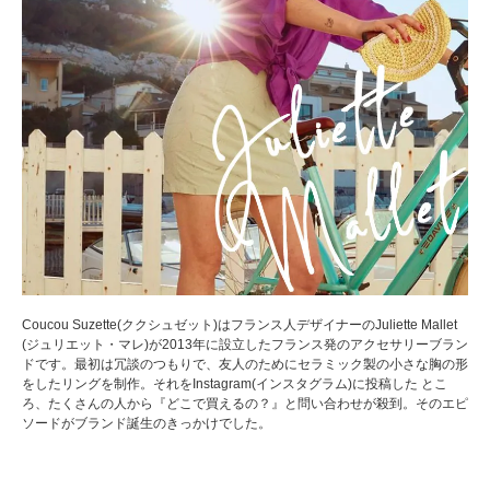
Coucou Suzette(ククシュゼット)はフランス人デザイナーのJuliette Mallet
(ジュリエット・マレ)が2013年に設立したフランス発のアクセサリーブラン
ドです。最初は冗談のつもりで、友人のためにセラミック製の小さな胸の形
をしたリングを制作。それをInstagram(インスタグラム)に投稿した とこ
ろ、たくさんの人から『どこで買えるの？』と問い合わせが殺到。そのエピ
ソードがブランド誕生のきっかけでした。