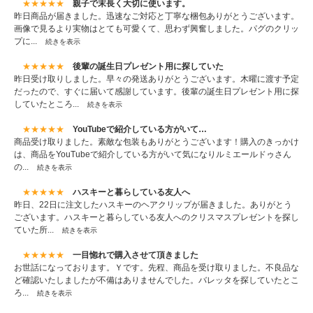
★★★★★
親子で末長く大切に使います。
昨日商品が届きました。迅速なご対応と丁寧な梱包ありがとうございます。
画像で見るより実物はとても可愛くて、思わず興奮しました。パグのクリッ
プに...
続きを表示
★★★★★
後輩の誕生日プレゼント用に探していた
昨日受け取りしました。早々の発送ありがとうございます。木曜に渡す予定
だったので、すぐに届いて感謝しています。後輩の誕生日プレゼント用に探
していたところ...
続きを表示
★★★★★
YouTubeで紹介している方がいて…
商品受け取りました。素敵な包装もありがとうございます！購入のきっかけ
は、商品をYouTubeで紹介している方がいて気になりルミエールドゥさん
の...
続きを表示
★★★★★
ハスキーと暮らしている友人へ
昨日、22日に注文したハスキーのヘアクリップが届きました。ありがとう
ございます。ハスキーと暮らしている友人へのクリスマスプレゼントを探し
ていた所...
続きを表示
★★★★★
一目惚れで購入させて頂きました
お世話になっております。Ｙです。先程、商品を受け取りました。不良品な
ど確認いたしましたが不備はありませんでした。バレッタを探していたとこ
ろ...
続きを表示