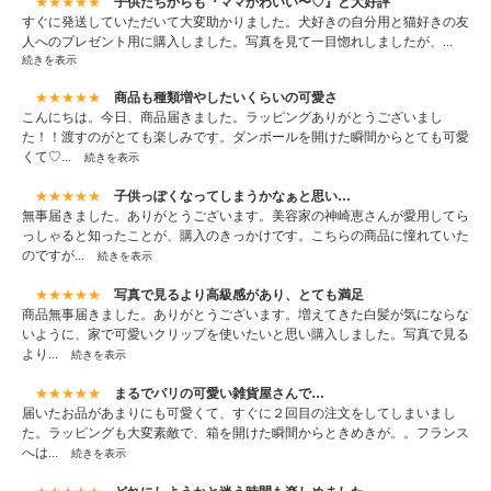
★★★★★
子供たちからも『ママかわいい〜♡』と大好評
すぐに発送していただいて大変助かりました。犬好きの自分用と猫好きの友
人へのプレゼント用に購入しました。写真を見て一目惚れしましたが、...
続きを表示
★★★★★
商品も種類増やしたいくらいの可愛さ
こんにちは。今日、商品届きました。ラッピングありがとうございまし
た！！渡すのがとても楽しみです。ダンボールを開けた瞬間からとても可愛
くて♡...
続きを表示
★★★★★
子供っぽくなってしまうかなぁと思い…
無事届きました。ありがとうございます。美容家の神崎恵さんが愛用してら
っしゃると知ったことが、購入のきっかけです。こちらの商品に憧れていた
のですが...
続きを表示
★★★★★
写真で見るより高級感があり、とても満足
商品無事届きました。ありがとうございます。増えてきた白髪が気にならな
いように、家で可愛いクリップを使いたいと思い購入しました。写真で見る
より...
続きを表示
★★★★★
まるでパリの可愛い雑貨屋さんで…
届いたお品があまりにも可愛くて、すぐに２回目の注文をしてしまいまし
た。ラッピングも大変素敵で、箱を開けた瞬間からときめきが。。フランス
へは...
続きを表示