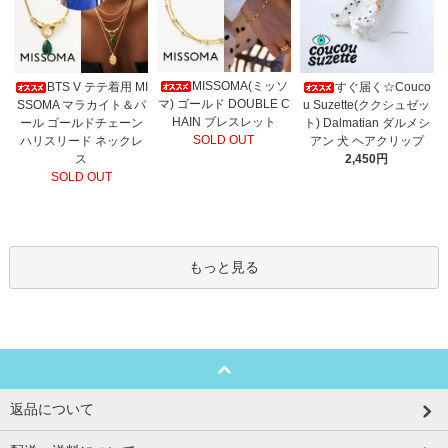
MISSOMA(ミッソ
BTS V テテ着用 MI
すぐ届く☆Couco
マ) ゴールド DOUBLE C
SSOMA マラカイト＆パ
u Suzette(ククシュゼッ
HAIN ブレスレット
ール ゴールドチェーン
ト) Dalmatian ダルメシ
SOLD OUT
ハリスリード ネックレ
アン 犬 ヘアクリップ
ス
2,450円
SOLD OUT
もっと見る
返品について