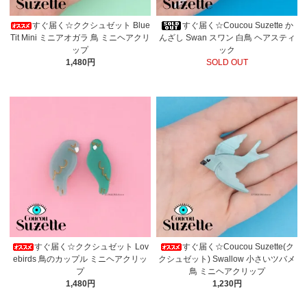
すぐ届く☆ククシュゼット Blue
すぐ届く☆Coucou Suzette か
Tit Mini ミニアオガラ 鳥 ミニヘアクリ
んざし Swan スワン 白鳥 ヘアスティ
ップ
ック
1,480円
SOLD OUT
すぐ届く☆ククシュゼット Lov
すぐ届く☆Coucou Suzette(ク
ebirds 鳥のカップル ミニヘアクリッ
クシュゼット) Swallow 小さいツバメ
プ
鳥 ミニヘアクリップ
1,480円
1,230円