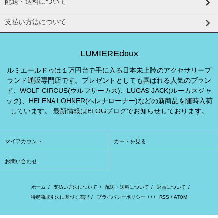
配送・送料について
支払い方法について
LUMIEREdoux
ルミエールドゥは１万円台で手に入る日本未上陸のアクセサリーブ
ランド通販専門店です。プレゼントとしても喜ばれる人気のブラン
ド、WOLF CIRCUS(ウルフサーカス)、LUCAS JACK(ルーカスジャ
ック)、HELENA LOHNER(ヘレナローナー)などの新商品を随時入荷
しています。 最新情報はBLOG
ブログ
でお知らせしております。
マイアカウント
カートを見る
お問い合わせ
ホーム
/
支払い方法について
/
配送・送料について
/
返品について
/
特定商取引法に基づく表記
/
プライバシーポリシー
/ / /
RSS
/
ATOM