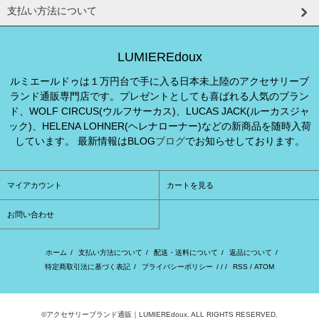
支払い方法について
LUMIEREdoux
ルミエールドゥは１万円台で手に入る日本未上陸のアクセサリーブ
ランド通販専門店です。プレゼントとしても喜ばれる人気のブラン
ド、WOLF CIRCUS(ウルフサーカス)、LUCAS JACK(ルーカスジャ
ック)、HELENA LOHNER(ヘレナローナー)などの新商品を随時入荷
しています。 最新情報はBLOG
ブログ
でお知らせしております。
マイアカウント
カートを見る
お問い合わせ
ホーム
/
支払い方法について
/
配送・送料について
/
返品について
/
特定商取引法に基づく表記
/
プライバシーポリシー
/ / /
RSS
/
ATOM
©アクセサリーブランド通販｜LUMIEREdoux. ALL RIGHTS RESERVED.