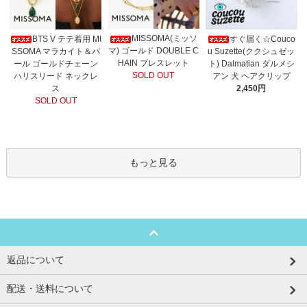
MISSOMA(ミッソ
BTS V テテ着用 MI
すぐ届く☆Couco
マ) ゴールド DOUBLE C
SSOMA マラカイト＆パ
u Suzette(ククシュゼッ
HAIN ブレスレット
ール ゴールドチェーン
ト) Dalmatian ダルメシ
SOLD OUT
ハリスリード ネックレ
アン 犬 ヘアクリップ
ス
2,450円
SOLD OUT
もっと見る
返品について
配送・送料について