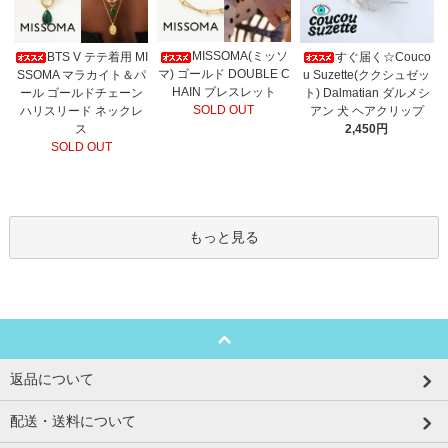
MISSOMA(ミッソ
BTS V テテ着用 MI
すぐ届く☆Couco
マ) ゴールド DOUBLE C
SSOMA マラカイト＆パ
u Suzette(ククシュゼッ
HAIN ブレスレット
ール ゴールドチェーン
ト) Dalmatian ダルメシ
SOLD OUT
ハリスリード ネックレ
アン 犬 ヘアクリップ
ス
2,450円
SOLD OUT
もっと見る
返品について
配送・送料について