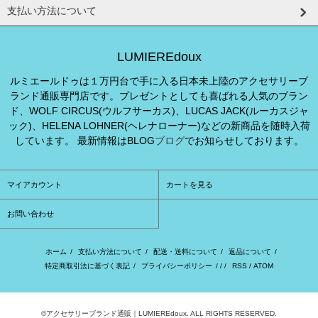
支払い方法について
LUMIEREdoux
ルミエールドゥは１万円台で手に入る日本未上陸のアクセサリーブ
ランド通販専門店です。プレゼントとしても喜ばれる人気のブラン
ド、WOLF CIRCUS(ウルフサーカス)、LUCAS JACK(ルーカスジャ
ック)、HELENA LOHNER(ヘレナローナー)などの新商品を随時入荷
しています。 最新情報はBLOG
ブログ
でお知らせしております。
マイアカウント
カートを見る
お問い合わせ
ホーム
/
支払い方法について
/
配送・送料について
/
返品について
/
特定商取引法に基づく表記
/
プライバシーポリシー
/ / /
RSS
/
ATOM
©アクセサリーブランド通販｜LUMIEREdoux. ALL RIGHTS RESERVED.