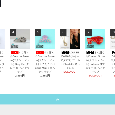
4
5
6
7
8
届く
すぐ届く
すぐ届く
LOUISE
すぐ届く
zet
☆Coucou Suzet
☆Coucou Suzet
DAMAS(ルイー
☆Coucou Suzet
D
ゼッ
te(ククシュゼッ
te(ククシュゼッ
ズダマス) ゴール
te(ククシュゼッ
ズダ
an ダ
ト) Grey Cat グ
ト) ミニたこ Oct
ド Charlotte ネッ
ト) Lobster ロブ
ド 
犬 ヘ
レー 猫 ヘアクリ
opus Mini ミニヘ
クレス
スター 海 ヘアク
モ
プ
ップ
アクリップ
SOLD OUT
リップ
フ
2,450円
1,480円
SOLD OUT