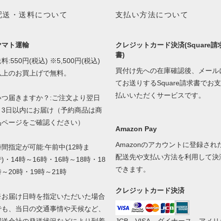
配送・送料について
支払い方法について
ヤマト運輸
クレジットカード決済(Square請
書)
料:550円(税込) ※5,500円(税込)
買付け先への在庫確認後、メール
以上のお買上げで無料。
てお送りするSquare請求書でお支
払いいただくサービスです。
いつ届きますか？:ご注文より翌日
～3日以内にお届け（予約商品は商
品ページをご確認ください）
Amazon Pay
Amazonのアカウントに登録され
時間指定が可能:午前中(12時ま
配送先や支払い方法を利用して決
)・14時～16時・16時～18時・18
できます。
時～20時・19時～21時
クレジットカード決済
※お届け日時を指定いただいた場合
でも、当日の交通事情や天候など、
配送会社の発送状況などにより到着
JCB、VISA、ダイナース、アメリ