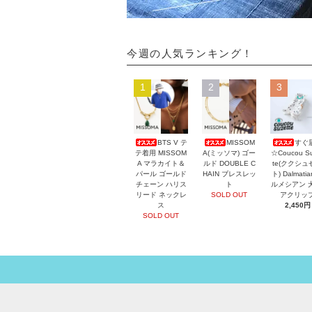
今週の人気ランキング！
1
2
3
BTS V テ
MISSOM
すぐ
テ着用 MISSOM
A(ミッソマ) ゴー
☆Coucou Su
A マラカイト＆
ルド DOUBLE C
te(ククシュ
パール ゴールド
HAIN ブレスレッ
ト) Dalmati
チェーン ハリス
ト
ルメシアン 
リード ネックレ
SOLD OUT
アクリッ
ス
2,450円
SOLD OUT