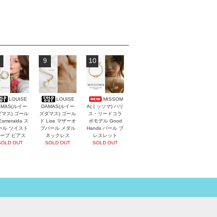
9
10
LOUISE
LOUISE
MISSOM
AMAS(ルイー
DAMAS(ルイー
A(ミッソマ) ハリ
マス) ゴール
ズダマス) ゴール
ス・リードコラ
Esmeralda ス
ド Lise マザーオ
ボモデル Good
ール ツイスト
ブパール メダル
Hands パール ブ
ープ ピアス
ネックレス
レスレット
SOLD OUT
SOLD OUT
SOLD OUT