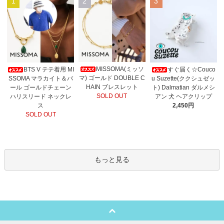
1
2
3
MISSOMA(ミッソ
BTS V テテ着用 MI
すぐ届く☆Couco
マ) ゴールド DOUBLE C
SSOMA マラカイト＆パ
u Suzette(ククシュゼッ
HAIN ブレスレット
ール ゴールドチェーン
ト) Dalmatian ダルメシ
SOLD OUT
ハリスリード ネックレ
アン 犬 ヘアクリップ
ス
2,450円
SOLD OUT
もっと見る