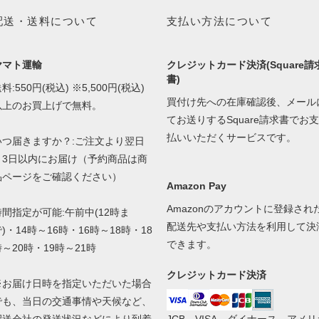
配送・送料について
支払い方法について
ヤマト運輸
クレジットカード決済(Square請
書)
料:550円(税込) ※5,500円(税込)
買付け先への在庫確認後、メール
以上のお買上げで無料。
てお送りするSquare請求書でお支
払いいただくサービスです。
いつ届きますか？:ご注文より翌日
～3日以内にお届け（予約商品は商
品ページをご確認ください）
Amazon Pay
Amazonのアカウントに登録され
時間指定が可能:午前中(12時ま
配送先や支払い方法を利用して決
)・14時～16時・16時～18時・18
できます。
時～20時・19時～21時
クレジットカード決済
※お届け日時を指定いただいた場合
でも、当日の交通事情や天候など、
配送会社の発送状況などにより到着
JCB、VISA、ダイナース、アメリ