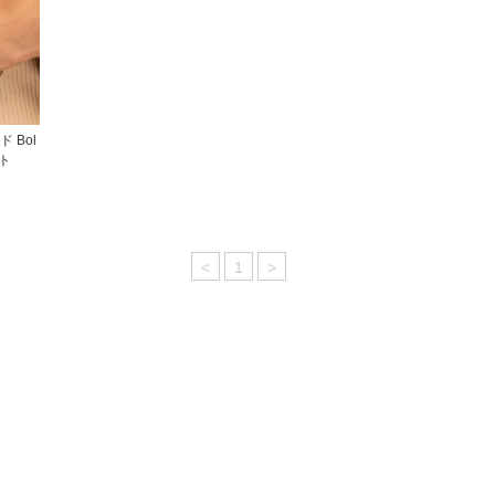
ド Bol
ット
<
1
>