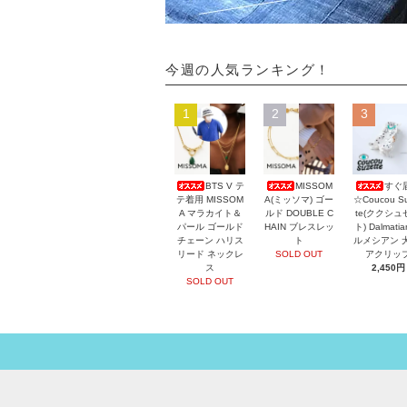
今週の人気ランキング！
1
2
3
BTS V テ
MISSOM
すぐ
テ着用 MISSOM
A(ミッソマ) ゴー
☆Coucou Su
A マラカイト＆
ルド DOUBLE C
te(ククシュ
パール ゴールド
HAIN ブレスレッ
ト) Dalmati
チェーン ハリス
ト
ルメシアン 
リード ネックレ
SOLD OUT
アクリッ
ス
2,450円
SOLD OUT