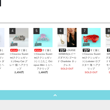
4
5
6
7
8
届く
すぐ届く
すぐ届く
LOUISE
すぐ届く
zet
☆Coucou Suzet
☆Coucou Suzet
DAMAS(ルイー
☆Coucou Suzet
D
ゼッ
te(ククシュゼッ
te(ククシュゼッ
ズダマス) ゴール
te(ククシュゼッ
ズダ
an ダ
ト) Grey Cat グ
ト) ミニたこ Oct
ド Charlotte ネッ
ト) Lobster ロブ
ド 
犬 ヘ
レー 猫 ヘアクリ
opus Mini ミニヘ
クレス
スター 海 ヘアク
モ
プ
ップ
アクリップ
SOLD OUT
リップ
フ
2,450円
1,480円
SOLD OUT