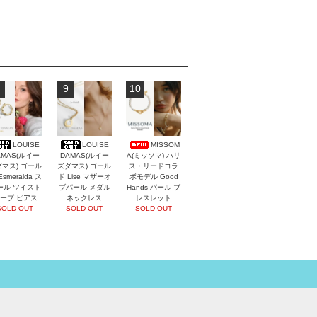
9
10
LOUISE
LOUISE
MISSOM
AMAS(ルイー
DAMAS(ルイー
A(ミッソマ) ハリ
マス) ゴール
ズダマス) ゴール
ス・リードコラ
Esmeralda ス
ド Lise マザーオ
ボモデル Good
ール ツイスト
ブパール メダル
Hands パール ブ
ープ ピアス
ネックレス
レスレット
SOLD OUT
SOLD OUT
SOLD OUT