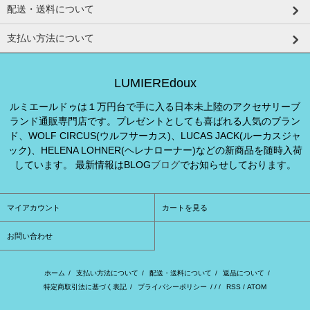
配送・送料について
支払い方法について
LUMIEREdoux
ルミエールドゥは１万円台で手に入る日本未上陸のアクセサリーブ
ランド通販専門店です。プレゼントとしても喜ばれる人気のブラン
ド、WOLF CIRCUS(ウルフサーカス)、LUCAS JACK(ルーカスジャ
ック)、HELENA LOHNER(ヘレナローナー)などの新商品を随時入荷
しています。 最新情報はBLOG
ブログ
でお知らせしております。
マイアカウント
カートを見る
お問い合わせ
ホーム
/
支払い方法について
/
配送・送料について
/
返品について
/
特定商取引法に基づく表記
/
プライバシーポリシー
/ / /
RSS
/
ATOM