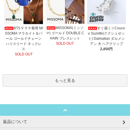
MISSOMA(ミッソ
BTS V テテ着用 MI
すぐ届く☆Couco
マ) ゴールド DOUBLE C
SSOMA マラカイト＆パ
u Suzette(ククシュゼッ
HAIN ブレスレット
ール ゴールドチェーン
ト) Dalmatian ダルメシ
SOLD OUT
ハリスリード ネックレ
アン 犬 ヘアクリップ
ス
2,450円
SOLD OUT
もっと見る
返品について