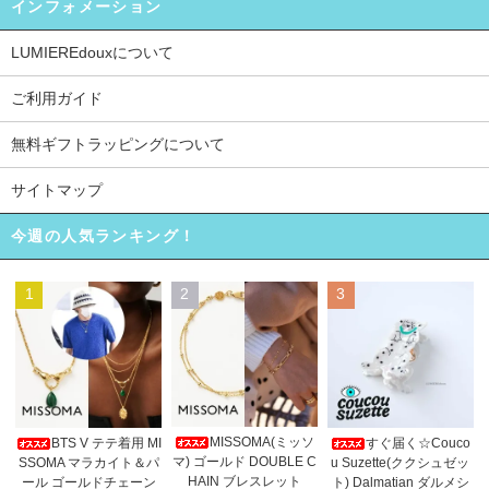
インフォメーション
LUMIEREdouxについて
ご利用ガイド
無料ギフトラッピングについて
サイトマップ
今週の人気ランキング！
1
2
3
MISSOMA(ミッソ
BTS V テテ着用 MI
すぐ届く☆Couco
マ) ゴールド DOUBLE C
SSOMA マラカイト＆パ
u Suzette(ククシュゼッ
HAIN ブレスレット
ール ゴールドチェーン
ト) Dalmatian ダルメシ