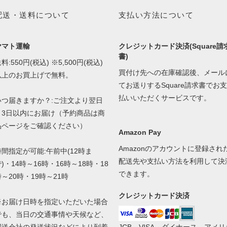
配送・送料について
支払い方法について
ヤマト運輸
クレジットカード決済(Square請
書)
料:550円(税込) ※5,500円(税込)
買付け先への在庫確認後、メール
以上のお買上げで無料。
てお送りするSquare請求書でお支
払いいただくサービスです。
いつ届きますか？:ご注文より翌日
～3日以内にお届け（予約商品は商
品ページをご確認ください）
Amazon Pay
Amazonのアカウントに登録され
時間指定が可能:午前中(12時ま
配送先や支払い方法を利用して決
)・14時～16時・16時～18時・18
できます。
時～20時・19時～21時
クレジットカード決済
※お届け日時を指定いただいた場合
でも、当日の交通事情や天候など、
配送会社の発送状況などにより到着
JCB、VISA、ダイナース、アメリ