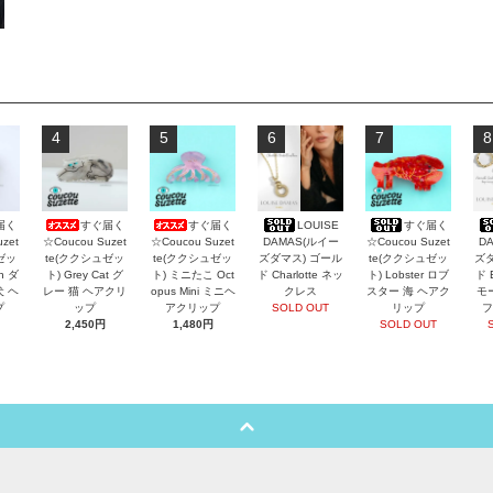
4
5
6
7
8
届く
すぐ届く
すぐ届く
LOUISE
すぐ届く
zet
☆Coucou Suzet
☆Coucou Suzet
DAMAS(ルイー
☆Coucou Suzet
D
ゼッ
te(ククシュゼッ
te(ククシュゼッ
ズダマス) ゴール
te(ククシュゼッ
ズダ
an ダ
ト) Grey Cat グ
ト) ミニたこ Oct
ド Charlotte ネッ
ト) Lobster ロブ
ド 
犬 ヘ
レー 猫 ヘアクリ
opus Mini ミニヘ
クレス
スター 海 ヘアク
モ
プ
ップ
アクリップ
SOLD OUT
リップ
フ
2,450円
1,480円
SOLD OUT