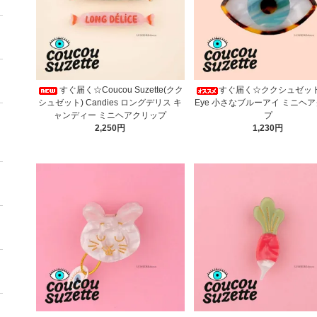
すぐ届く☆Coucou Suzette(クク
すぐ届く☆ククシュゼット 
シュゼット) Candies ロングデリス キ
Eye 小さなブルーアイ ミニヘ
ャンディー ミニヘアクリップ
プ
2,250円
1,230円