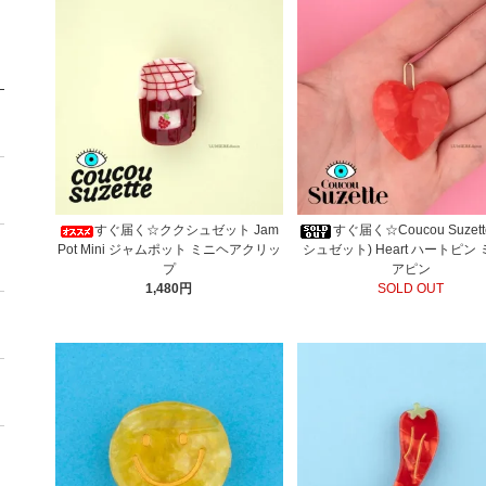
すぐ届く☆ククシュゼット Jam
すぐ届く☆Coucou Suzet
Pot Mini ジャムポット ミニヘアクリッ
シュゼット) Heart ハートピン
プ
アピン
1,480円
SOLD OUT