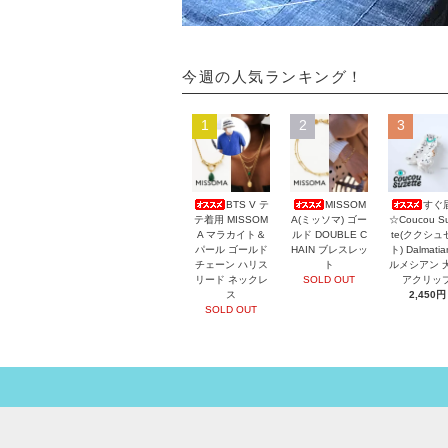
今週の人気ランキング！
1
2
3
BTS V テ
MISSOM
すぐ
テ着用 MISSOM
A(ミッソマ) ゴー
☆Coucou Su
A マラカイト＆
ルド DOUBLE C
te(ククシュ
パール ゴールド
HAIN ブレスレッ
ト) Dalmati
チェーン ハリス
ト
ルメシアン 
リード ネックレ
SOLD OUT
アクリッ
ス
2,450円
SOLD OUT