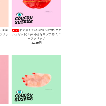
Blue
すぐ届く☆Coucou Suzette(クク
アクリッ
シュゼット) Lips 小さなリップ 唇 ミニ
ヘアクリップ
1,230円