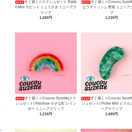
すぐ届く☆ククシュゼット Rabb
すぐ届く☆Coucou Suzet
it Mini ラビット ミニうさぎ ミニヘアク
なラディッシュ 野菜 ミニヘア
リップ
プ
1,480円
1,230円
すぐ届く☆Coucou Suzette(クク
すぐ届く☆Coucou Suzet
シュゼット) Rainbow 小さな虹 レイン
シュゼット) Pickle Mini ピク
ボー ミニヘアクリップ
ヘアクリップ
1,230円
1,480円