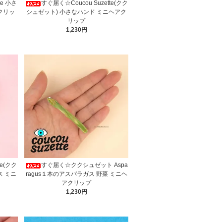
te 小さ
すぐ届く☆Coucou Suzette(クク
クリッ
シュゼット) 小さなハンド ミニヘアク
リップ
1,230円
te(クク
すぐ届く☆ククシュゼット Aspa
ルス ミニ
ragus１本のアスパラガス 野菜 ミニヘ
アクリップ
1,230円