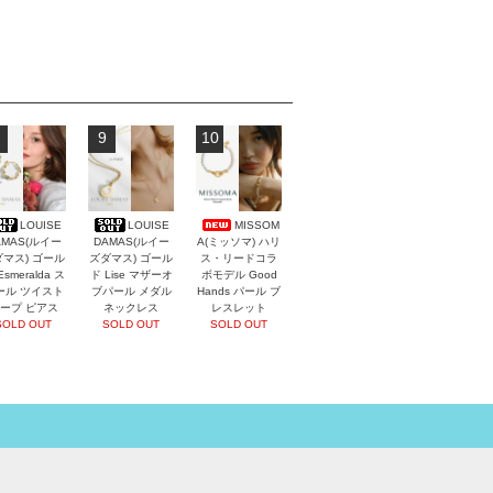
9
10
LOUISE
LOUISE
MISSOM
AMAS(ルイー
DAMAS(ルイー
A(ミッソマ) ハリ
マス) ゴール
ズダマス) ゴール
ス・リードコラ
Esmeralda ス
ド Lise マザーオ
ボモデル Good
ール ツイスト
ブパール メダル
Hands パール ブ
ープ ピアス
ネックレス
レスレット
SOLD OUT
SOLD OUT
SOLD OUT