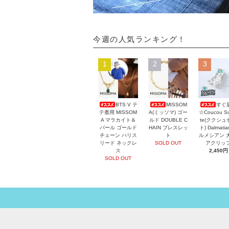
今週の人気ランキング！
1
2
3
BTS V テ
MISSOM
すぐ
テ着用 MISSOM
A(ミッソマ) ゴー
☆Coucou Su
A マラカイト＆
ルド DOUBLE C
te(ククシュ
パール ゴールド
HAIN ブレスレッ
ト) Dalmati
チェーン ハリス
ト
ルメシアン 
リード ネックレ
SOLD OUT
アクリッ
ス
2,450円
SOLD OUT