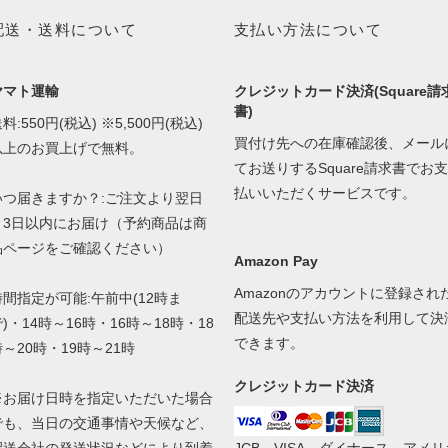
配送・送料について
支払い方法について
ヤマト運輸
クレジットカード決済(Square請
書)
料:550円(税込) ※5,500円(税込)
買付け先への在庫確認後、メール
以上のお買上げで無料。
てお送りするSquare請求書でお支
払いいただくサービスです。
いつ届きますか？:ご注文より翌日
～3日以内にお届け（予約商品は商
品ページをご確認ください）
Amazon Pay
Amazonのアカウントに登録され
時間指定が可能:午前中(12時ま
配送先や支払い方法を利用して決
)・14時～16時・16時～18時・18
できます。
時～20時・19時～21時
クレジットカード決済
※お届け日時を指定いただいた場合
でも、当日の交通事情や天候など、
配送会社の発送状況などにより到着
JCB、VISA、ダイナース、アメリ