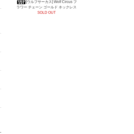
[ウルフサーカス] Wolf Circus フ
ラワー チェーン ゴールド ネックレス
SOLD OUT