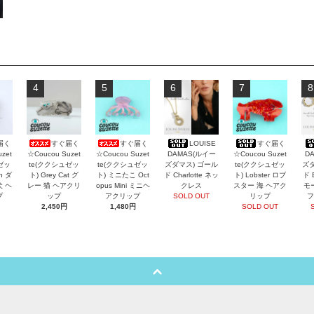
4
5
6
7
8
届く
すぐ届く
すぐ届く
LOUISE
すぐ届く
zet
☆Coucou Suzet
☆Coucou Suzet
DAMAS(ルイー
☆Coucou Suzet
D
ゼッ
te(ククシュゼッ
te(ククシュゼッ
ズダマス) ゴール
te(ククシュゼッ
ズダ
an ダ
ト) Grey Cat グ
ト) ミニたこ Oct
ド Charlotte ネッ
ト) Lobster ロブ
ド 
犬 ヘ
レー 猫 ヘアクリ
opus Mini ミニヘ
クレス
スター 海 ヘアク
モ
プ
ップ
アクリップ
SOLD OUT
リップ
フ
2,450円
1,480円
SOLD OUT