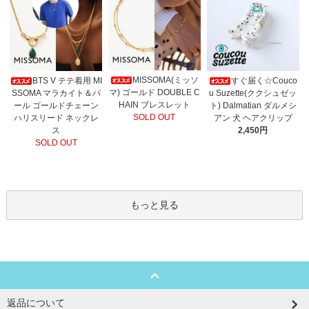
MISSOMA(ミッソ
BTS V テテ着用 MI
すぐ届く☆Couco
マ) ゴールド DOUBLE C
SSOMA マラカイト＆パ
u Suzette(ククシュゼッ
HAIN ブレスレット
ール ゴールドチェーン
ト) Dalmatian ダルメシ
SOLD OUT
ハリスリード ネックレ
アン 犬 ヘアクリップ
ス
2,450円
SOLD OUT
もっと見る
返品について