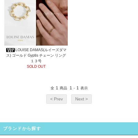
LOUISE DAMAS(ルイーズダマ
ス) ゴールド Gyptis チェーン リング
１３号
SOLD OUT
1
1
1
全
商品
-
表示
< Prev
Next >
ブランドから探す