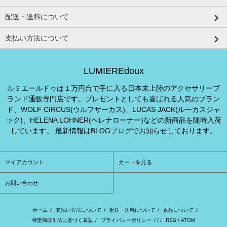
配送・送料について
支払い方法について
LUMIEREdoux
ルミエールドゥは１万円台で手に入る日本未上陸のアクセサリーブ
ランド通販専門店です。プレゼントとしても喜ばれる人気のブラン
ド、WOLF CIRCUS(ウルフサーカス)、LUCAS JACK(ルーカスジャ
ック)、HELENA LOHNER(ヘレナローナー)などの新商品を随時入荷
しています。 最新情報はBLOG
ブログ
でお知らせしております。
マイアカウント
カートを見る
お問い合わせ
ホーム
/
支払い方法について
/
配送・送料について
/
返品について
/
特定商取引法に基づく表記
/
プライバシーポリシー
/ / /
RSS
/
ATOM