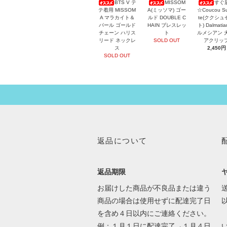
BTS V テ
MISSOM
すぐ
テ着用 MISSOM
A(ミッソマ) ゴー
☆Coucou Su
A マラカイト＆
ルド DOUBLE C
te(ククシュ
パール ゴールド
HAIN ブレスレッ
ト) Dalmati
チェーン ハリス
ト
ルメシアン 
リード ネックレ
SOLD OUT
アクリッ
ス
2,450円
SOLD OUT
返品について
返品期限
お届けした商品が不良品または違う
送
商品の場合は使用せずに配達完了日
を含め４日以内にご連絡ください。
例：１月１日に配達完了→１月４日