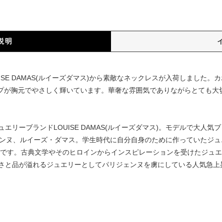
説明
ISE DAMAS(ルイーズダマス)から素敵なネックレスが入荷しました
トップが胸元でやさしく輝いています。華奢な雰囲気でありながらとても
エリーブランドLOUISE DAMAS(ルイーズダマス)。モデルで大人
ェンヌ、ルイーズ・ダマス。学生時代に自分自身のために作っていたジ
ンドです。古典文学やそのヒロインからインスピレーションを受けたジュ
さと品が溢れるジュエリーとしてパリジェンヌを虜にしている人気急上