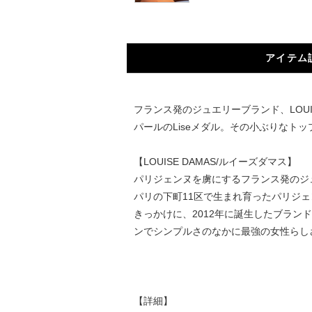
アイテム
フランス発のジュエリーブランド、LOU
パールのLiseメダル。その小ぶりな
【LOUISE DAMAS/ルイーズダマス】
パリジェンヌを虜にするフランス発のジュ
パリの下町11区で生まれ育ったパリジ
きっかけに、2012年に誕生したブラ
ンでシンプルさのなかに最強の女性らし
【詳細】