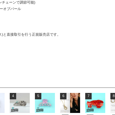
ョンチェーンで調節可能)
ザーオブパール
ダマス)と直接取引を行う正規販売店です。
4
5
6
7
8