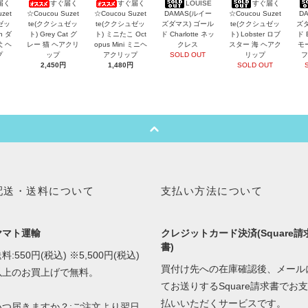
届く
すぐ届く
すぐ届く
LOUISE
すぐ届く
zet
☆Coucou Suzet
☆Coucou Suzet
DAMAS(ルイー
☆Coucou Suzet
D
ゼッ
te(ククシュゼッ
te(ククシュゼッ
ズダマス) ゴール
te(ククシュゼッ
ズダ
an ダ
ト) Grey Cat グ
ト) ミニたこ Oct
ド Charlotte ネッ
ト) Lobster ロブ
ド 
犬 ヘ
レー 猫 ヘアクリ
opus Mini ミニヘ
クレス
スター 海 ヘアク
モ
プ
ップ
アクリップ
SOLD OUT
リップ
フ
2,450円
1,480円
SOLD OUT
配送・送料について
支払い方法について
ヤマト運輸
クレジットカード決済(Square請
書)
料:550円(税込) ※5,500円(税込)
買付け先への在庫確認後、メール
以上のお買上げで無料。
てお送りするSquare請求書でお支
払いいただくサービスです。
いつ届きますか？:ご注文より翌日