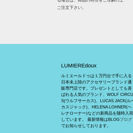
る場合は、商品の特性をご理解の上
ご注文下さい。
LUMIEREdoux
ルミエールドゥは１万円台で手に入る
日本未上陸のアクセサリーブランド通
販専門店です。プレゼントとしても喜
ばれる人気のブランド、WOLF CIRC
S(ウルフサーカス)、LUCAS JACK(ル
カスジャック)、HELENA LOHNER(ヘ
レナローナー)などの新商品を随時入
しています。 最新情報はBLOG
ブログ
でお知らせしております。