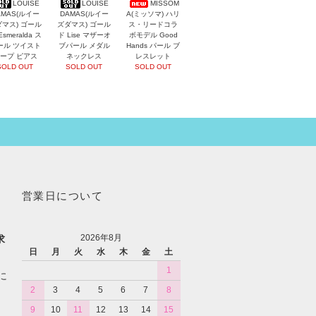
LOUISE
LOUISE
MISSOM
AMAS(ルイー
DAMAS(ルイー
A(ミッソマ) ハリ
マス) ゴール
ズダマス) ゴール
ス・リードコラ
Esmeralda ス
ド Lise マザーオ
ボモデル Good
ール ツイスト
ブパール メダル
Hands パール ブ
ープ ピアス
ネックレス
レスレット
SOLD OUT
SOLD OUT
SOLD OUT
営業日について
2026年8月
求
日
月
火
水
木
金
土
1
に
2
3
4
5
6
7
8
9
10
11
12
13
14
15