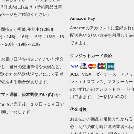
～3日以内にお届け（予約商品は商
品ページをご確認ください）
Amazon Pay
Amazonのアカウントに登録され
時間指定が可能:午前中(12時ま
配送先や支払い方法を利用して決
)・14時～16時・16時～18時・18
できます。
時～20時・19時～21時
クレジットカード決済
※お届け日時を指定いただいた場合
でも、当日の交通事情や天候など、
配送会社の発送状況などにより到着
JCB、VISA、ダイナース、アメリ
が遅延する場合があります。
ン・エキスプレス、マスターカー
のいずれかのクレジットカードが
ヤマト運輸、日本郵便のいずれか
用できます。（一括払いのみ）
お支払い完了後、１０日～１４日で
代金引換
お届けいたします。
お支払いが商品と引換えだから安
心。商品受取り時に運送業者へ代