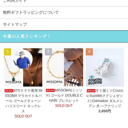
ご利用ガイド
無料ギフトラッピングについて
サイトマップ
今週の人気ランキング！
1
2
3
MISSOMA(ミッソ
BTS V テテ着用 MI
すぐ届く☆Couco
マ) ゴールド DOUBLE C
SSOMA マラカイト＆パ
u Suzette(ククシュゼッ
HAIN ブレスレット
ール ゴールドチェーン
ト) Dalmatian ダルメシ
SOLD OUT
ハリスリード ネックレ
アン 犬 ヘアクリップ
ス
2,450円
SOLD OUT