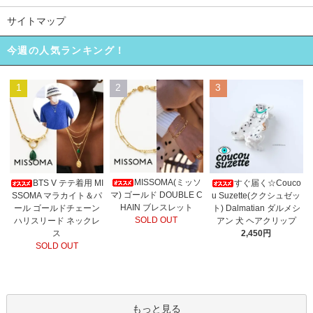
サイトマップ
今週の人気ランキング！
1
2
3
MISSOMA(ミッソ
BTS V テテ着用 MI
すぐ届く☆Couco
マ) ゴールド DOUBLE C
SSOMA マラカイト＆パ
u Suzette(ククシュゼッ
HAIN ブレスレット
ール ゴールドチェーン
ト) Dalmatian ダルメシ
SOLD OUT
ハリスリード ネックレ
アン 犬 ヘアクリップ
ス
2,450円
SOLD OUT
もっと見る