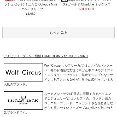
クシュゼット) ミニたこ Octopus Mini
ス) ゴールド Charlotte ネックレス
ミニヘアクリップ
SOLD OUT
¥1,480
もっと見る
アクセサリーブランド通販 LUMIEREdoux 取り扱いBRAND
Wolf Circus(ウルフサーカス)
はカナダのバンクー
バー発のお洒落な女性に向けた手作りのデミファ
インジュエリーブランド。華奢でシンプルなデザ
インに魅了される女性が世界中に広がっている大
人気のブランド。
ルーカスジャック
は"身近に着用できるハイエン
ドなジュエリー"がコンセプトの、ロンドン発の
ジュエリーブランド。エレガントさを感じさせな
がらも買いやすいリーズナブルな価格が魅力の人
気ブランドです。