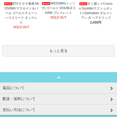
MISSOMA(ミッソ
BTS V テテ着用 MI
すぐ届く☆Couco
マ) ゴールド DOUBLE C
SSOMA マラカイト＆パ
u Suzette(ククシュゼッ
HAIN ブレスレット
ール ゴールドチェーン
ト) Dalmatian ダルメシ
SOLD OUT
ハリスリード ネックレ
アン 犬 ヘアクリップ
ス
2,450円
SOLD OUT
もっと見る
返品について
配送・送料について
支払い方法について