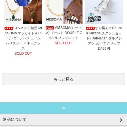
MISSOMA(ミッソ
BTS V テテ着用 MI
すぐ届く☆Couco
マ) ゴールド DOUBLE C
SSOMA マラカイト＆パ
u Suzette(ククシュゼッ
HAIN ブレスレット
ール ゴールドチェーン
ト) Dalmatian ダルメシ
SOLD OUT
ハリスリード ネックレ
アン 犬 ヘアクリップ
ス
2,450円
SOLD OUT
もっと見る
返品について