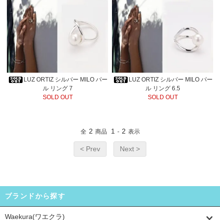
LUZ ORTIZ シルバー MILO パー
LUZ ORTIZ シルバー MILO パー
ル リング 7
ル リング 6.5
SOLD OUT
SOLD OUT
2
1
2
全
商品
-
表示
< Prev
Next >
ブランドから探す
Waekura(ワエクラ)