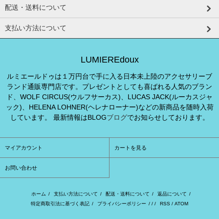
配送・送料について
支払い方法について
LUMIEREdoux
ルミエールドゥは１万円台で手に入る日本未上陸のアクセサリーブ
ランド通販専門店です。プレゼントとしても喜ばれる人気のブラン
ド、WOLF CIRCUS(ウルフサーカス)、LUCAS JACK(ルーカスジャ
ック)、HELENA LOHNER(ヘレナローナー)などの新商品を随時入荷
しています。 最新情報はBLOG
ブログ
でお知らせしております。
マイアカウント
カートを見る
お問い合わせ
ホーム
/
支払い方法について
/
配送・送料について
/
返品について
/
特定商取引法に基づく表記
/
プライバシーポリシー
/ / /
RSS
/
ATOM