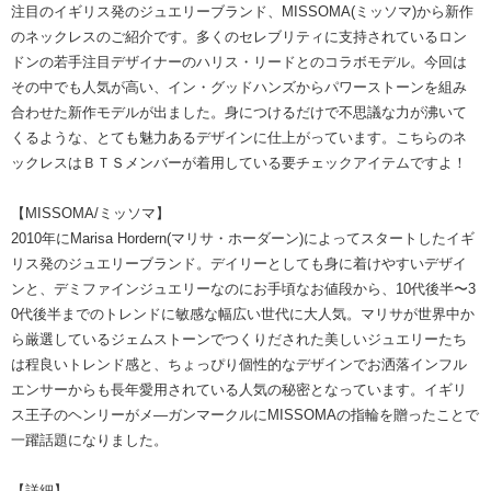
注目のイギリス発のジュエリーブランド、MISSOMA(ミッソマ)から新作
のネックレスのご紹介です。多くのセレブリティに支持されているロン
ドンの若手注目デザイナーのハリス・リードとのコラボモデル。今回は
その中でも人気が高い、イン・グッドハンズからパワーストーンを組み
合わせた新作モデルが出ました。身につけるだけで不思議な力が沸いて
くるような、とても魅力あるデザインに仕上がっています。こちらのネ
ックレスはＢＴＳメンバーが着用している要チェックアイテムですよ！
【
MISSOMA
/ミッソマ】
2010年にMarisa Hordern(マリサ・ホーダーン)によってスタートしたイギ
リス発のジュエリーブランド。デイリーとしても身に着けやすいデザイ
ンと、デミファインジュエリーなのにお手頃なお値段から、10代後半〜3
0代後半までのトレンドに敏感な幅広い世代に大人気。マリサが世界中か
ら厳選しているジェムストーンでつくりだされた美しいジュエリーたち
は程良いトレンド感と、ちょっぴり個性的なデザインでお洒落インフル
エンサーからも長年愛用されている人気の秘密となっています。イギリ
ス王子のヘンリーがメ―ガンマークルにMISSOMAの指輪を贈ったことで
一躍話題になりました。
【詳細】