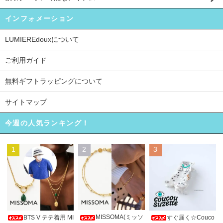
インフォメーション
LUMIEREdouxについて
ご利用ガイド
無料ギフトラッピングについて
サイトマップ
今週の人気ランキング！
1
2
3
MISSOMA(ミッソ
BTS V テテ着用 MI
すぐ届く☆Couco