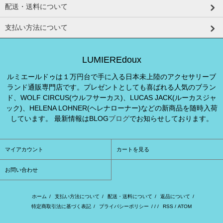
配送・送料について
支払い方法について
LUMIEREdoux
ルミエールドゥは１万円台で手に入る日本未上陸のアクセサリーブ
ランド通販専門店です。プレゼントとしても喜ばれる人気のブラン
ド、WOLF CIRCUS(ウルフサーカス)、LUCAS JACK(ルーカスジャ
ック)、HELENA LOHNER(ヘレナローナー)などの新商品を随時入荷
しています。 最新情報はBLOG
ブログ
でお知らせしております。
マイアカウント
カートを見る
お問い合わせ
ホーム
/
支払い方法について
/
配送・送料について
/
返品について
/
特定商取引法に基づく表記
/
プライバシーポリシー
/ / /
RSS
/
ATOM