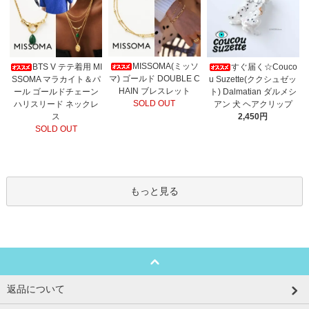
MISSOMA(ミッソ
BTS V テテ着用 MI
すぐ届く☆Couco
マ) ゴールド DOUBLE C
SSOMA マラカイト＆パ
u Suzette(ククシュゼッ
HAIN ブレスレット
ール ゴールドチェーン
ト) Dalmatian ダルメシ
SOLD OUT
ハリスリード ネックレ
アン 犬 ヘアクリップ
ス
2,450円
SOLD OUT
もっと見る
返品について