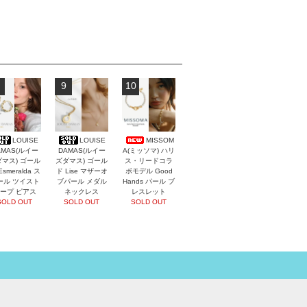
9
10
LOUISE
LOUISE
MISSOM
AMAS(ルイー
DAMAS(ルイー
A(ミッソマ) ハリ
マス) ゴール
ズダマス) ゴール
ス・リードコラ
Esmeralda ス
ド Lise マザーオ
ボモデル Good
ール ツイスト
ブパール メダル
Hands パール ブ
ープ ピアス
ネックレス
レスレット
SOLD OUT
SOLD OUT
SOLD OUT