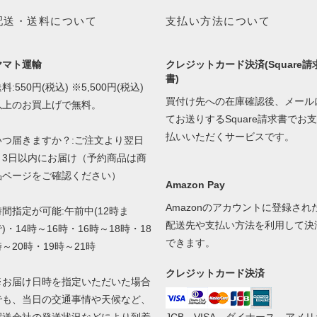
配送・送料について
支払い方法について
ヤマト運輸
クレジットカード決済(Square請
書)
料:550円(税込) ※5,500円(税込)
買付け先への在庫確認後、メール
以上のお買上げで無料。
てお送りするSquare請求書でお支
払いいただくサービスです。
いつ届きますか？:ご注文より翌日
～3日以内にお届け（予約商品は商
品ページをご確認ください）
Amazon Pay
Amazonのアカウントに登録され
時間指定が可能:午前中(12時ま
配送先や支払い方法を利用して決
)・14時～16時・16時～18時・18
できます。
時～20時・19時～21時
クレジットカード決済
※お届け日時を指定いただいた場合
でも、当日の交通事情や天候など、
配送会社の発送状況などにより到着
JCB、VISA、ダイナース、アメリ