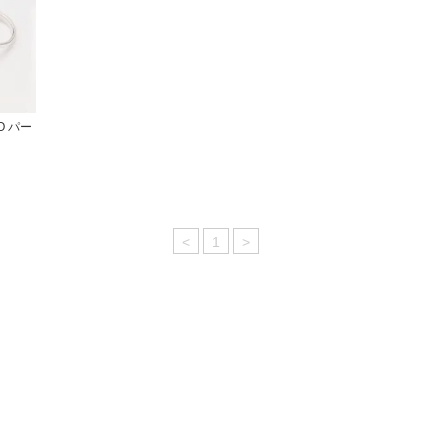
LO パー
<
1
>