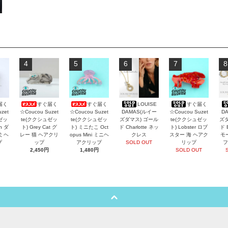
4
5
6
7
8
届く
すぐ届く
すぐ届く
LOUISE
すぐ届く
zet
☆Coucou Suzet
☆Coucou Suzet
DAMAS(ルイー
☆Coucou Suzet
D
ゼッ
te(ククシュゼッ
te(ククシュゼッ
ズダマス) ゴール
te(ククシュゼッ
ズダ
an ダ
ト) Grey Cat グ
ト) ミニたこ Oct
ド Charlotte ネッ
ト) Lobster ロブ
ド 
犬 ヘ
レー 猫 ヘアクリ
opus Mini ミニヘ
クレス
スター 海 ヘアク
モ
プ
ップ
アクリップ
SOLD OUT
リップ
フ
2,450円
1,480円
SOLD OUT