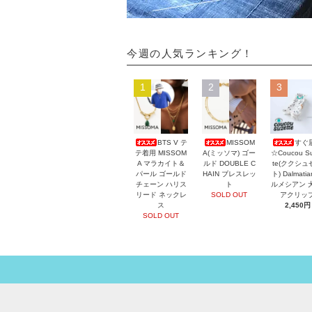
今週の人気ランキング！
1
2
3
BTS V テ
MISSOM
すぐ
テ着用 MISSOM
A(ミッソマ) ゴー
☆Coucou Su
A マラカイト＆
ルド DOUBLE C
te(ククシュ
パール ゴールド
HAIN ブレスレッ
ト) Dalmati
チェーン ハリス
ト
ルメシアン 
リード ネックレ
SOLD OUT
アクリッ
ス
2,450円
SOLD OUT