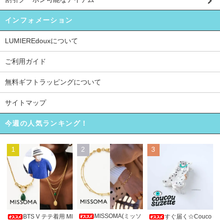
インフォメーション
LUMIEREdouxについて
ご利用ガイド
無料ギフトラッピングについて
サイトマップ
今週の人気ランキング！
1
2
3
MISSOMA(ミッソ
BTS V テテ着用 MI
すぐ届く☆Couco