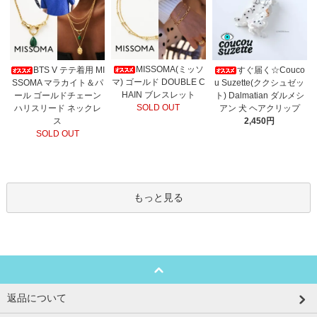
MISSOMA(ミッソ
BTS V テテ着用 MI
すぐ届く☆Couco
マ) ゴールド DOUBLE C
SSOMA マラカイト＆パ
u Suzette(ククシュゼッ
HAIN ブレスレット
ール ゴールドチェーン
ト) Dalmatian ダルメシ
SOLD OUT
ハリスリード ネックレ
アン 犬 ヘアクリップ
ス
2,450円
SOLD OUT
もっと見る
返品について