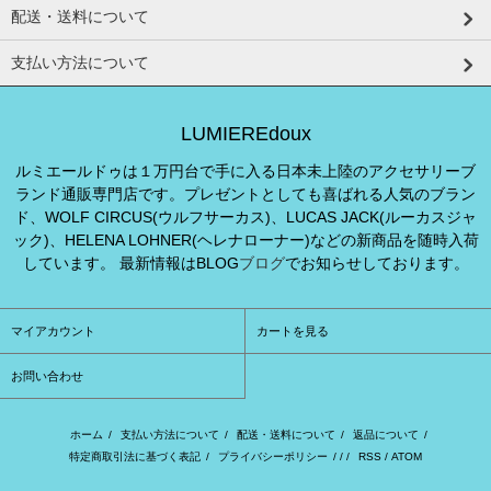
配送・送料について
支払い方法について
LUMIEREdoux
ルミエールドゥは１万円台で手に入る日本未上陸のアクセサリーブ
ランド通販専門店です。プレゼントとしても喜ばれる人気のブラン
ド、WOLF CIRCUS(ウルフサーカス)、LUCAS JACK(ルーカスジャ
ック)、HELENA LOHNER(ヘレナローナー)などの新商品を随時入荷
しています。 最新情報はBLOG
ブログ
でお知らせしております。
マイアカウント
カートを見る
お問い合わせ
ホーム
/
支払い方法について
/
配送・送料について
/
返品について
/
特定商取引法に基づく表記
/
プライバシーポリシー
/ / /
RSS
/
ATOM