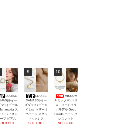
9
10
LOUISE
LOUISE
MISSOM
AMAS(ルイー
DAMAS(ルイー
A(ミッソマ) ハリ
マス) ゴール
ズダマス) ゴール
ス・リードコラ
Esmeralda ス
ド Lise マザーオ
ボモデル Good
ール ツイスト
ブパール メダル
Hands パール ブ
ープ ピアス
ネックレス
レスレット
SOLD OUT
SOLD OUT
SOLD OUT