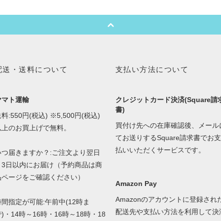
配送・送料について
支払い方法について
ヤマト運輸
クレジットカード決済(Square請
書)
料:550円(税込) ※5,500円(税込)
買付け先への在庫確認後、メール
以上のお買上げで無料。
てお送りするSquare請求書でお支
払いいただくサービスです。
いつ届きますか？:ご注文より翌日
～3日以内にお届け（予約商品は商
品ページをご確認ください）
Amazon Pay
Amazonのアカウントに登録され
時間指定が可能:午前中(12時ま
配送先や支払い方法を利用して決
)・14時～16時・16時～18時・18