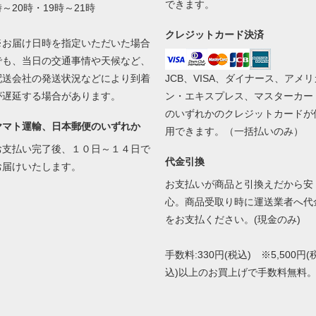
できます。
時～20時・19時～21時
クレジットカード決済
※お届け日時を指定いただいた場合
でも、当日の交通事情や天候など、
配送会社の発送状況などにより到着
JCB、VISA、ダイナース、アメリ
が遅延する場合があります。
ン・エキスプレス、マスターカー
のいずれかのクレジットカードが
ヤマト運輸、日本郵便のいずれか
用できます。（一括払いのみ）
お支払い完了後、１０日～１４日で
代金引換
お届けいたします。
お支払いが商品と引換えだから安
心。商品受取り時に運送業者へ代
をお支払ください。(現金のみ)
手数料:330円(税込) ※5,500円(
込)以上のお買上げで手数料無料