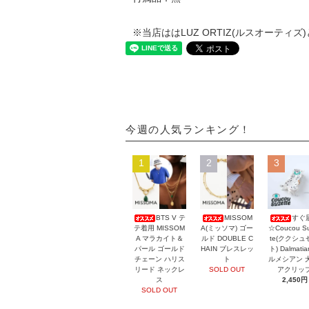
※当店ははLUZ ORTIZ(ルスオーテ
今週の人気ランキング！
1
2
3
BTS V テ
MISSOM
すぐ
テ着用 MISSOM
A(ミッソマ) ゴー
☆Coucou Su
A マラカイト＆
ルド DOUBLE C
te(ククシュ
パール ゴールド
HAIN ブレスレッ
ト) Dalmati
チェーン ハリス
ト
ルメシアン 
リード ネックレ
SOLD OUT
アクリッ
ス
2,450円
SOLD OUT