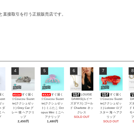
ィズ)と直接取引を行う正規販売店です。
4
5
6
7
8
届く
すぐ届く
すぐ届く
LOUISE
すぐ届く
zet
☆Coucou Suzet
☆Coucou Suzet
DAMAS(ルイー
☆Coucou Suzet
D
ゼッ
te(ククシュゼッ
te(ククシュゼッ
ズダマス) ゴール
te(ククシュゼッ
ズダ
an ダ
ト) Grey Cat グ
ト) ミニたこ Oct
ド Charlotte ネッ
ト) Lobster ロブ
ド 
犬 ヘ
レー 猫 ヘアクリ
opus Mini ミニヘ
クレス
スター 海 ヘアク
モ
プ
ップ
アクリップ
SOLD OUT
リップ
フ
2,450円
1,480円
SOLD OUT