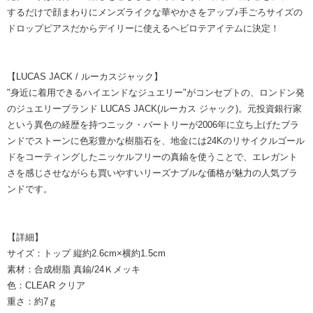
するだけで顔まわりにメンズライクな華やかさをアップ♪手ごろサイズの
ドロップピアスだからデイリーに使えるヘビロテアイテムに決定！
【LUCAS JACK / ルーカスジャック】
"身近に着用できるハイエンドなジュエリー"がコンセプトの、ロンドン発
のジュエリーブランド LUCAS JACK(ルーカス ジャック)。元投資銀行家
という異色の経歴を持つニック・バートリーが2006年に立ち上げたブラ
ンドでストーンに色彩豊かな樹脂石を、地金には24Kのリサイクルゴール
ドをコーティングしたニッケルフリーの真鍮を使うことで、エレガント
さを感じさせながらも買いやすいリーズナブルな価格が魅力の人気ブラ
ンドです。
【詳細】
サイズ：トップ 縦約2.6cm×横約1.5cm
素材：合成樹脂 真鍮/24Ｋメッキ
色：CLEAR クリア
重さ：約7ｇ