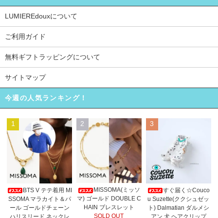
LUMIEREdouxについて
ご利用ガイド
無料ギフトラッピングについて
サイトマップ
今週の人気ランキング！
1
2
3
MISSOMA(ミッソ
BTS V テテ着用 MI
すぐ届く☆Couco
マ) ゴールド DOUBLE C
SSOMA マラカイト＆パ
u Suzette(ククシュゼッ
HAIN ブレスレット
ール ゴールドチェーン
ト) Dalmatian ダルメシ
SOLD OUT
ハリスリード ネックレ
アン 犬 ヘアクリップ