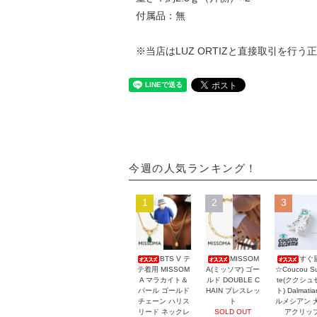
付属品：無
※当店はLUZ ORTIZと直接取引を行
今週の人気ランキング！
1
2
3
BTS V テ
MISSOM
すぐ
テ着用 MISSOM
A(ミッソマ) ゴー
☆Coucou Su
A マラカイト＆
ルド DOUBLE C
te(ククシュ
パール ゴールド
HAIN ブレスレッ
ト) Dalmati
チェーン ハリス
ト
ルメシアン 
リード ネックレ
SOLD OUT
アクリッ