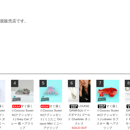
う正規販売店です。
4
5
6
7
8
届く
すぐ届く
すぐ届く
LOUISE
すぐ届く
zet
☆Coucou Suzet
☆Coucou Suzet
DAMAS(ルイー
☆Coucou Suzet
D
ゼッ
te(ククシュゼッ
te(ククシュゼッ
ズダマス) ゴール
te(ククシュゼッ
ズダ
an ダ
ト) Grey Cat グ
ト) ミニたこ Oct
ド Charlotte ネッ
ト) Lobster ロブ
ド 
犬 ヘ
レー 猫 ヘアクリ
opus Mini ミニヘ
クレス
スター 海 ヘアク
モ
プ
ップ
アクリップ
SOLD OUT
リップ
フ