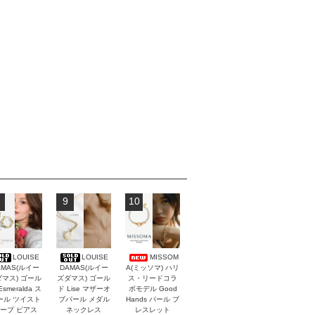
9
10
LOUISE
LOUISE
MISSOM
AMAS(ルイー
DAMAS(ルイー
A(ミッソマ) ハリ
マス) ゴール
ズダマス) ゴール
ス・リードコラ
Esmeralda ス
ド Lise マザーオ
ボモデル Good
ール ツイスト
ブパール メダル
Hands パール ブ
ープ ピアス
ネックレス
レスレット