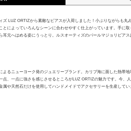
ズ LUZ ORTIZから素敵なピアスが入荷しました！小ぶりながらも
ことによっていろんなシーンに合わせやすく仕上がっています。手に取
ら耳元へはめる姿にうっとり。ルスオーティズのパールマジョリピアス
によるニューヨーク発のジュエリーブランド。カリブ海に面した熱帯地
点、一点に強さを感じさせるところがLUZ ORTIZの魅力です。今、
金属や天然石だけを使用してハンドメイドでアクセサリーを生産してい