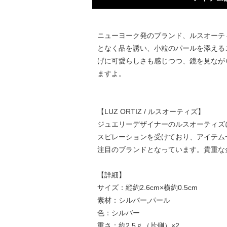
ニューヨーク発のブランド、ルスオーティ
となく品を誘い、小粒のパールを添える
げに可愛らしさも感じつつ、鏡を見なが
ますよ。
【LUZ ORTIZ / ルスオーティズ】
ジュエリーデザイナーのルスオーティズ
スピレーションを受けており、アイテム一
注目のブランドとなっています。貴重な
【詳細】
サイズ：縦約2.6cm×横約0.5cm
素材：シルバー,パール
色：シルバー
重さ：約2.5ｇ（片側）×2