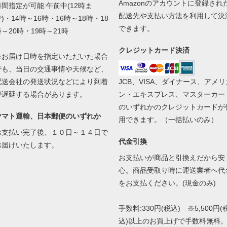
Amazonのアカウントに登録され
時間指定が可能:午前中(12時ま
配送先や支払い方法を利用して決
)・14時～16時・16時～18時・18
できます。
時～20時・19時～21時
クレジットカード決済
※お届け日時を指定いただいた場合
でも、当日の交通事情や天候など、
配送会社の発送状況などにより到着
JCB、VISA、ダイナース、アメリ
が遅延する場合があります。
ン・エキスプレス、マスターカー
のいずれかのクレジットカードが
ヤマト運輸、日本郵便のいずれか
用できます。（一括払いのみ）
お支払い完了後、１０日～１４日で
代金引換
お届けいたします。
お支払いが商品と引換えだから安
心。商品受取り時に運送業者へ代
をお支払ください。(現金のみ)
手数料:330円(税込) ※5,500円(
込)以上のお買上げで手数料無料