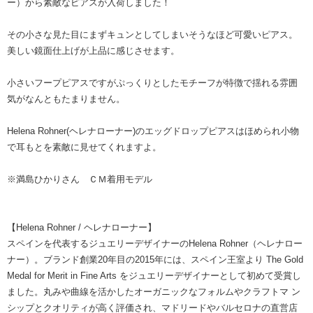
ー）から素敵なピアスが入荷しました！
その小さな見た目にまずキュンとしてしまいそうなほど可愛いピアス。
美しい鏡面仕上げが上品に感じさせます。
小さいフープピアスですがぷっくりとしたモチーフが特徴で揺れる雰囲
気がなんともたまりません。
Helena Rohner(ヘレナローナー)のエッグドロップピアスはほめられ小物
で耳もとを素敵に見せてくれますよ。
※満島ひかりさん ＣＭ着用モデル
【Helena Rohner / ヘレナローナー】
スペインを代表するジュエリーデザイナーのHelena Rohner（ヘレナロー
ナー）。ブランド創業20年目の2015年には、スペイン王室より The Gold
Medal for Merit in Fine Arts をジュエリーデザイナーとして初めて受賞し
ました。丸みや曲線を活かしたオーガニックなフォルムやクラフトマ ン
シップとクオリティが高く評価され、マドリードやバルセロナの直営店