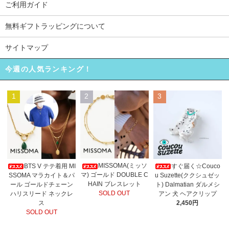
ご利用ガイド
無料ギフトラッピングについて
サイトマップ
今週の人気ランキング！
1
2
3
MISSOMA(ミッソ
BTS V テテ着用 MI
すぐ届く☆Couco
マ) ゴールド DOUBLE C
SSOMA マラカイト＆パ
u Suzette(ククシュゼッ
HAIN ブレスレット
ール ゴールドチェーン
ト) Dalmatian ダルメシ
SOLD OUT
ハリスリード ネックレ
アン 犬 ヘアクリップ
ス
2,450円
SOLD OUT