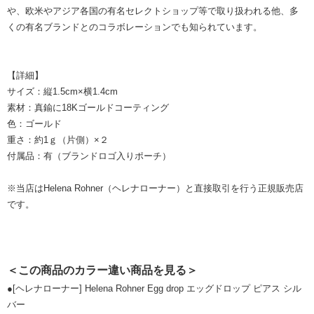
や、欧米やアジア各国の有名セレクトショップ等で取り扱われる他、多
くの有名ブランドとのコラボレーションでも知られています。
【詳細】
サイズ：縦1.5cm×横1.4cm
素材：真鍮に18Kゴールドコーティング
色：ゴールド
重さ：約1ｇ（片側）×２
付属品：有（ブランドロゴ入りポーチ）
※当店はHelena Rohner（ヘレナローナー）と直接取引を行う正規販売店
です。
＜この商品のカラー違い商品を見る＞
●
[ヘレナローナー] Helena Rohner Egg drop エッグドロップ ピアス シル
バー