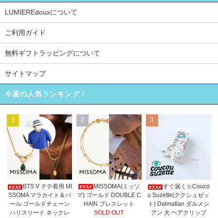
LUMIEREdouxについて
ご利用ガイド
無料ギフトラッピングについて
サイトマップ
今週の人気ランキング！
1
2
3
MISSOMA(ミッソ
BTS V テテ着用 MI
すぐ届く☆Couco
マ) ゴールド DOUBLE C
SSOMA マラカイト＆パ
u Suzette(ククシュゼッ
HAIN ブレスレット
ール ゴールドチェーン
ト) Dalmatian ダルメシ
SOLD OUT
ハリスリード ネックレ
アン 犬 ヘアクリップ