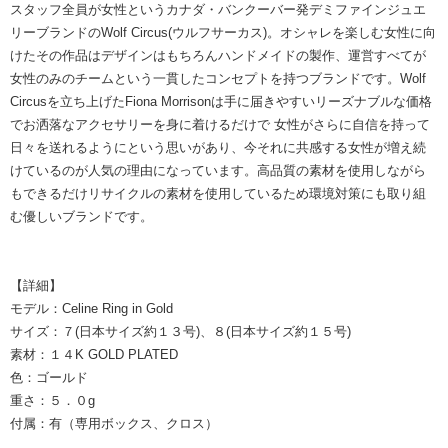
スタッフ全員が女性というカナダ・バンクーバー発デミファインジュエ
リーブランドのWolf Circus(ウルフサーカス)。オシャレを楽しむ女性に向
けたその作品はデザインはもちろんハンドメイドの製作、運営すべてが
女性のみのチームという一貫したコンセプトを持つブランドです。Wolf
Circusを立ち上げたFiona Morrisonは手に届きやすいリーズナブルな価格
でお洒落なアクセサリーを身に着けるだけで 女性がさらに自信を持って
日々を送れるようにという思いがあり、今それに共感する女性が増え続
けているのが人気の理由になっています。高品質の素材を使用しながら
もできるだけリサイクルの素材を使用しているため環境対策にも取り組
む優しいブランドです。
【詳細】
モデル：Celine Ring in Gold
サイズ：７(日本サイズ約１３号)、８(日本サイズ約１５号)
素材：１４K GOLD PLATED
色：ゴールド
重さ：５．０g
付属：有（専用ボックス、クロス）