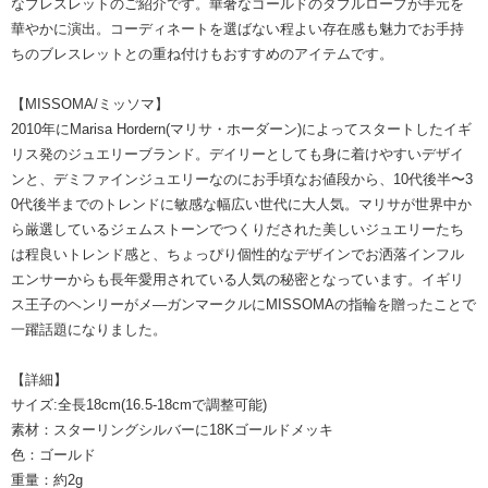
なブレスレットのご紹介です。華奢なゴールドのダブルロープが手元を
華やかに演出。コーディネートを選ばない程よい存在感も魅力でお手持
ちのブレスレットとの重ね付けもおすすめのアイテムです。
【
MISSOMA
/ミッソマ】
2010年にMarisa Hordern(マリサ・ホーダーン)によってスタートしたイギ
リス発のジュエリーブランド。デイリーとしても身に着けやすいデザイ
ンと、デミファインジュエリーなのにお手頃なお値段から、10代後半〜3
0代後半までのトレンドに敏感な幅広い世代に大人気。マリサが世界中か
ら厳選しているジェムストーンでつくりだされた美しいジュエリーたち
は程良いトレンド感と、ちょっぴり個性的なデザインでお洒落インフル
エンサーからも長年愛用されている人気の秘密となっています。イギリ
ス王子のヘンリーがメ―ガンマークルにMISSOMAの指輪を贈ったことで
一躍話題になりました。
【詳細】
サイズ:全長18cm(16.5-18cmで調整可能)
素材：スターリングシルバーに18Kゴールドメッキ
色：ゴールド
重量：約2g