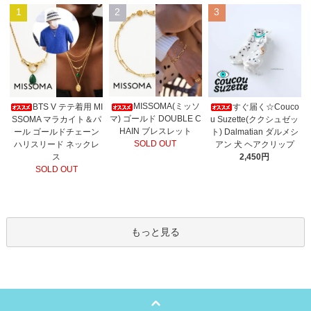
1
2
3
MISSOMA(ミッソ
BTS V テテ着用 MI
すぐ届く☆Couco
マ) ゴールド DOUBLE C
SSOMA マラカイト＆パ
u Suzette(ククシュゼッ
HAIN ブレスレット
ール ゴールドチェーン
ト) Dalmatian ダルメシ
SOLD OUT
ハリスリード ネックレ
アン 犬 ヘアクリップ
ス
2,450円
SOLD OUT
もっと見る