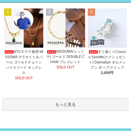
1
2
3
MISSOMA(ミッソ
BTS V テテ着用 MI
すぐ届く☆Couco
マ) ゴールド DOUBLE C
SSOMA マラカイト＆パ
u Suzette(ククシュゼッ
HAIN ブレスレット
ール ゴールドチェーン
ト) Dalmatian ダルメシ
SOLD OUT
ハリスリード ネックレ
アン 犬 ヘアクリップ
ス
2,450円
SOLD OUT
もっと見る