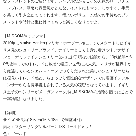
なブレスレットのご紹介です。シンプルだからこその人気のロープチェ
ーンブレス。華奢な雰囲気がどんなテイストにもマッチしやすく、手元
を美しく引き立たててくれます。程よいボリューム感でお手持ちのブレ
スレットや時計と重ね付けでもっと楽しくなりますよ。
【
MISSOMA
/ミッソマ】
2010年にMarisa Hordern(マリサ・ホーダーン)によってスタートしたイギ
リス発のジュエリーブランド。デイリーとしても身に着けやすいデザイ
ンと、デミファインジュエリーなのにお手頃なお値段から、10代後半〜3
0代後半までのトレンドに敏感な幅広い世代に大人気。マリサが世界中か
ら厳選しているジェムストーンでつくりだされた美しいジュエリーたち
は程良いトレンド感と、ちょっぴり個性的なデザインでお洒落インフル
エンサーからも長年愛用されている人気の秘密となっています。イギリ
ス王子のヘンリーがメ―ガンマークルにMISSOMAの指輪を贈ったことで
一躍話題になりました。
【詳細】
サイズ:全長約18.5cm(16.5-18cmで調整可能)
素材：スターリングシルバーに18Kゴールドメッキ
色：ゴールド