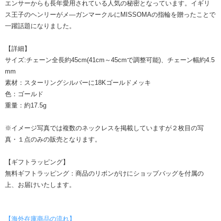
エンサーからも長年愛用されている人気の秘密となっています。イギリ
ス王子のヘンリーがメ―ガンマークルにMISSOMAの指輪を贈ったことで
一躍話題になりました。
【詳細】
サイズ:チェーン全長約45cm(41cm～45cmで調整可能)、チェーン幅約4.5
mm
素材：スターリングシルバーに18Kゴールドメッキ
色：ゴールド
重量：約17.5g
※イメージ写真では複数のネックレスを掲載していますが２枚目の写
真・１点のみの販売となります。
【ギフトラッピング】
無料ギフトラッピング：商品のリボンがけにショップバッグを付属の
上、お届けいたします。
【海外在庫商品の流れ】