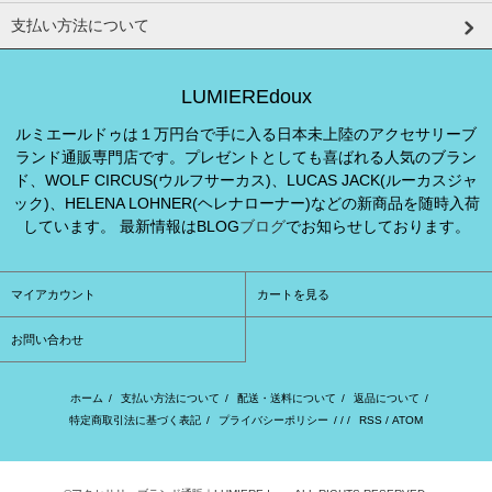
支払い方法について
LUMIEREdoux
ルミエールドゥは１万円台で手に入る日本未上陸のアクセサリーブ
ランド通販専門店です。プレゼントとしても喜ばれる人気のブラン
ド、WOLF CIRCUS(ウルフサーカス)、LUCAS JACK(ルーカスジャ
ック)、HELENA LOHNER(ヘレナローナー)などの新商品を随時入荷
しています。 最新情報はBLOG
ブログ
でお知らせしております。
マイアカウント
カートを見る
お問い合わせ
ホーム
/
支払い方法について
/
配送・送料について
/
返品について
/
特定商取引法に基づく表記
/
プライバシーポリシー
/ / /
RSS
/
ATOM