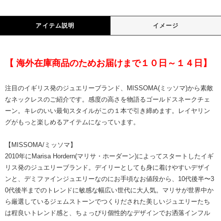
アイテム説明
イメージ
【 海外在庫商品のためお届けまで１０日～１４日】
注目のイギリス発のジュエリーブランド、MISSOMA(ミッソマ)から素敵
なネックレスのご紹介です。感度の高さを物語るゴールドスネークチェ
ーン。キレのいい最旬スタイルがこの１本で引き締めます。レイヤリン
グがもっと楽しめるアイテムになっています。
【
MISSOMA
/ミッソマ】
2010年にMarisa Hordern(マリサ・ホーダーン)によってスタートしたイギ
リス発のジュエリーブランド。デイリーとしても身に着けやすいデザイ
ンと、デミファインジュエリーなのにお手頃なお値段から、10代後半〜3
0代後半までのトレンドに敏感な幅広い世代に大人気。マリサが世界中か
ら厳選しているジェムストーンでつくりだされた美しいジュエリーたち
は程良いトレンド感と、ちょっぴり個性的なデザインでお洒落インフル