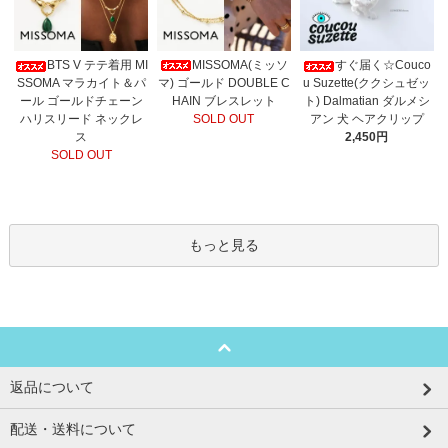
MISSOMA(ミッソ
BTS V テテ着用 MI
すぐ届く☆Couco
マ) ゴールド DOUBLE C
SSOMA マラカイト＆パ
u Suzette(ククシュゼッ
HAIN ブレスレット
ール ゴールドチェーン
ト) Dalmatian ダルメシ
SOLD OUT
ハリスリード ネックレ
アン 犬 ヘアクリップ
ス
2,450円
SOLD OUT
もっと見る
返品について
配送・送料について