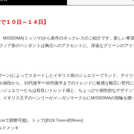
まで１０日～１４日】
MISSOMA(ミッソマ)から新作のネックレスのご紹介です。新しい
フィア形のペンダントは胸元へのアクセントに。深遠なグリーンのアイ
(マリサ・ホーダーン)によってスタートしたイギリス発のジュエリーブランド。
お値段から、10代後半〜30代後半までのトレンドに敏感な幅広い世代
いジュエリーたちは程良いトレンド感と、ちょっぴり個性的なデザイン
。イギリス王子のヘンリーがメ―ガンマークルにMISSOMAの指輪を贈
45cmで調整可能)、トップ(約19.7mm×約9mm)
ルドメッキ