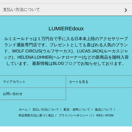
支払い方法について
LUMIEREdoux
ルミエールドゥは１万円台で手に入る日本未上陸のアクセサリーブ
ランド通販専門店です。プレゼントとしても喜ばれる人気のブラン
ド、WOLF CIRCUS(ウルフサーカス)、LUCAS JACK(ルーカスジャ
ック)、HELENA LOHNER(ヘレナローナー)などの新商品を随時入荷
しています。 最新情報はBLOG
ブログ
でお知らせしております。
マイアカウント
カートを見る
お問い合わせ
ホーム
/
支払い方法について
/
配送・送料について
/
返品について
/
特定商取引法に基づく表記
/
プライバシーポリシー
/ / /
RSS
/
ATOM