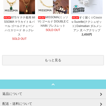
MISSOMA(ミッソ
BTS V テテ着用 MI
すぐ届く☆Couco
マ) ゴールド DOUBLE C
SSOMA マラカイト＆パ
u Suzette(ククシュゼッ
HAIN ブレスレット
ール ゴールドチェーン
ト) Dalmatian ダルメシ
SOLD OUT
ハリスリード ネックレ
アン 犬 ヘアクリップ
ス
2,450円
SOLD OUT
もっと見る
返品について
配送・送料について