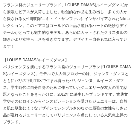
フランス発のジュエリーブランド、LOUISE DAMAS(ルイーズダマス)か
ら素敵なピアスが入荷しました。独創的な作品を生み出し、多くの人か
ら愛される女性彫刻家ニキ・ド・サンファルにインサパイアされたNikiコ
レクション。このピアスはゴールドの上品さ溢れるハートの絶妙なディ
テールがとっても魅力的なモデル。あらめにカットされたクリスタルの
輝きがより女性らしさを引き立てます。デザイナー自身も気に入ってい
ます！
【LOUISE DAMAS/ルイーズダマス】
パリジェンヌを虜にするフランス発のジュエリーブランドLOUISE DAMA
S(ルイーズダマス)。モデルで大人気ブロガーの妹、ジャンヌ・ダマスと
ともにパリの下町11区で生まれ育ったパリジェンヌ、ルイーズ・ダマ
ス。学生時代に自分自身のために作っていたジュエリーが友人の間で話
題となったことをきっかけに、2012年に誕生したブランドです。古典文
学やそのヒロインからインスピレーションを受けたジュエリーは、自然
と肌に馴染むようなデザインでシンプルさのなかに最強の女性らしさと
品が溢れるジュエリーとしてパリジェンヌを虜にしている人気急上昇の
ブランド。