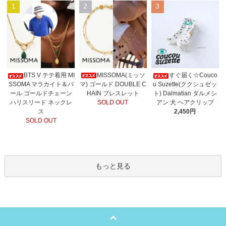
1
2
3
MISSOMA(ミッソ
BTS V テテ着用 MI
すぐ届く☆Couco
マ) ゴールド DOUBLE C
SSOMA マラカイト＆パ
u Suzette(ククシュゼッ
HAIN ブレスレット
ール ゴールドチェーン
ト) Dalmatian ダルメシ
SOLD OUT
ハリスリード ネックレ
アン 犬 ヘアクリップ
ス
2,450円
SOLD OUT
もっと見る