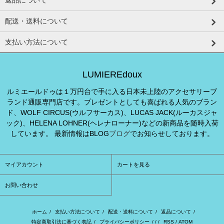
返品について
配送・送料について
支払い方法について
LUMIEREdoux
ルミエールドゥは１万円台で手に入る日本未上陸のアクセサリーブ
ランド通販専門店です。プレゼントとしても喜ばれる人気のブラン
ド、WOLF CIRCUS(ウルフサーカス)、LUCAS JACK(ルーカスジャ
ック)、HELENA LOHNER(ヘレナローナー)などの新商品を随時入荷
しています。 最新情報はBLOG
ブログ
でお知らせしております。
マイアカウント
カートを見る
お問い合わせ
ホーム
/
支払い方法について
/
配送・送料について
/
返品について
/
特定商取引法に基づく表記
/
プライバシーポリシー
/ / /
RSS
/
ATOM