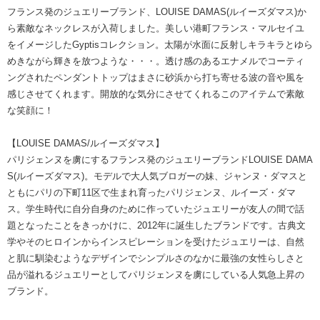
フランス発のジュエリーブランド、LOUISE DAMAS(ルイーズダマス)か
ら素敵なネックレスが入荷しました。美しい港町フランス・マルセイユ
をイメージしたGyptisコレクション。太陽が水面に反射しキラキラとゆら
めきながら輝きを放つような・・・。透け感のあるエナメルでコーティ
ングされたペンダントトップはまさに砂浜から打ち寄せる波の音や風を
感じさせてくれます。開放的な気分にさせてくれるこのアイテムで素敵
な笑顔に！
【LOUISE DAMAS/ルイーズダマス】
パリジェンヌを虜にするフランス発のジュエリーブランドLOUISE DAMA
S(ルイーズダマス)。モデルで大人気ブロガーの妹、ジャンヌ・ダマスと
ともにパリの下町11区で生まれ育ったパリジェンヌ、ルイーズ・ダマ
ス。学生時代に自分自身のために作っていたジュエリーが友人の間で話
題となったことをきっかけに、2012年に誕生したブランドです。古典文
学やそのヒロインからインスピレーションを受けたジュエリーは、自然
と肌に馴染むようなデザインでシンプルさのなかに最強の女性らしさと
品が溢れるジュエリーとしてパリジェンヌを虜にしている人気急上昇の
ブランド。