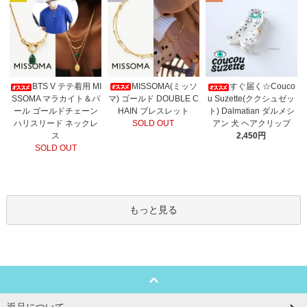
MISSOMA(ミッソ
BTS V テテ着用 MI
すぐ届く☆Couco
マ) ゴールド DOUBLE C
SSOMA マラカイト＆パ
u Suzette(ククシュゼッ
HAIN ブレスレット
ール ゴールドチェーン
ト) Dalmatian ダルメシ
SOLD OUT
ハリスリード ネックレ
アン 犬 ヘアクリップ
ス
2,450円
SOLD OUT
もっと見る