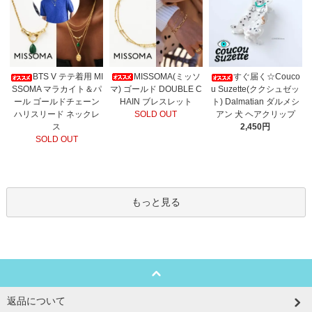
MISSOMA(ミッソ
BTS V テテ着用 MI
すぐ届く☆Couco
マ) ゴールド DOUBLE C
SSOMA マラカイト＆パ
u Suzette(ククシュゼッ
HAIN ブレスレット
ール ゴールドチェーン
ト) Dalmatian ダルメシ
SOLD OUT
ハリスリード ネックレ
アン 犬 ヘアクリップ
ス
2,450円
SOLD OUT
もっと見る
返品について