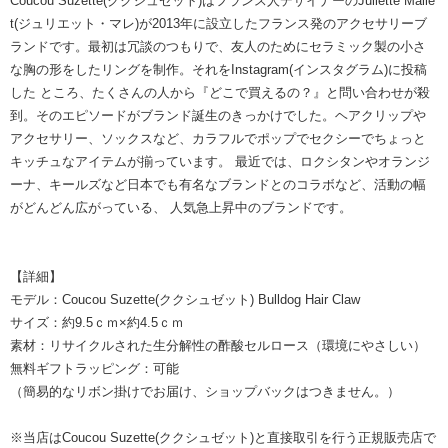
Coucou Suzette(ククシュゼット)はフランス人デザイナーのJuliette Malle
t(ジュリエット・マレ)が2013年に設立したフランス発のアクセサリーブ
ランドです。最初は冗談のつもりで、友人のためにセラミック製の小さ
な胸の形をしたリングを制作。それをInstagram(インスタグラム)に投稿
した ところ、たくさんの人から『どこで買えるの？』と問い合わせが殺
到。そのエピソードがブランド誕生のきっかけでした。ヘアクリップや
アクセサリー、ソックスなど、カラフルでポップでセクシーでちょっと
キッチュなアイテムが揃っています。 最近では、ロクシタンやオランジ
ーナ、キールズなど日本でも有名なブランドとのコラボなど、活動の幅
がどんどん広がっている、 人気急上昇中のブランドです。
【詳細】
モデル：Coucou Suzette(ククシュゼット) Bulldog Hair Claw
サイズ：約9.5ｃｍ×約4.5ｃｍ
素材：リサイクルされた生分解性の酢酸セルロース（環境にやさしい）
無料ギフトラッピング：可能
（簡易的なリボン掛けでお届け、ショップバックはつきません。）
※当店はCoucou Suzette(ククシュゼット)と直接取引を行う正規販売店で