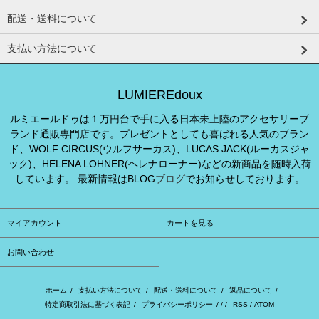
配送・送料について
支払い方法について
LUMIEREdoux
ルミエールドゥは１万円台で手に入る日本未上陸のアクセサリーブ
ランド通販専門店です。プレゼントとしても喜ばれる人気のブラン
ド、WOLF CIRCUS(ウルフサーカス)、LUCAS JACK(ルーカスジャ
ック)、HELENA LOHNER(ヘレナローナー)などの新商品を随時入荷
しています。 最新情報はBLOG
ブログ
でお知らせしております。
マイアカウント
カートを見る
お問い合わせ
ホーム
/
支払い方法について
/
配送・送料について
/
返品について
/
特定商取引法に基づく表記
/
プライバシーポリシー
/ / /
RSS
/
ATOM