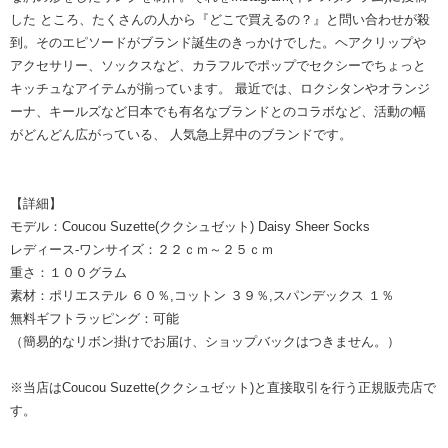
した ところ、たくさんの人から『どこで買えるの？』と問い合わせが殺
到。そのエピソードがブランド誕生のきっかけでした。ヘアクリップや
アクセサリー、ソックスなど、カラフルでポップでセクシーでちょっと
キッチュなアイテムが揃っています。 最近では、ロクシタンやオランジ
ーナ、キールズなど日本でも有名なブランドとのコラボなど、活動の幅
がどんどん広がっている、 人気急上昇中のブランドです。
【詳細】
モデル：Coucou Suzette(ククシュゼット) Daisy Sheer Socks
レディース-ワンサイズ：２２ｃｍ～２５ｃｍ
重さ：１００グラム
素材：ポリエステル ６０％,コットン ３９％,スパンデックス １％
無料ギフトラッピング：可能
（簡易的なリボン掛けでお届け、ショップバックはつきません。）
※当店はCoucou Suzette(ククシュゼット)と直接取引を行う正規販売店で
す。