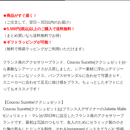
★商品がすぐ届く！
（ご注文して、翌日～3日以内のお届け）
★5,500円(税込)以上のご購入で送料無料！
（まとめ買いなら送料無料でお得）
★ギフトラッピングが可能！
（無料で簡易ラッピングがご利用いただけます）
フランス発のアクセサリーブランド、Coucou Suzette(ククシュゼット)か
ら素敵なシアーソックスが入荷しました。シアー素材に浮かぶデイジー
がフェミニンなソックス。パンプスやサンダルに合わせて可愛さＵＰ、
スニーカーに合わせて足元に抜け感をプラス。ちょっとしたギフトにと
ってもオススメです！
【Coucou Suzette/ククシュゼット】
Coucou Suzette(ククシュゼット)はフランス人デザイナーのJuliette Malle
t(ジュリエット・マレ)が2013年に設立したフランス発のアクセサリーブ
ランドです。最初は冗談のつもりで、友人のためにセラミック製の小さ
な胸の形をしたリングを制作。それをInstagram(インスタグラム)に投稿