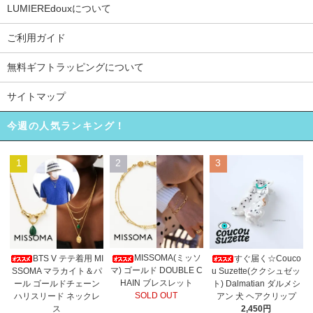
LUMIEREdouxについて
ご利用ガイド
無料ギフトラッピングについて
サイトマップ
今週の人気ランキング！
1
2
3
MISSOMA(ミッソ
BTS V テテ着用 MI
すぐ届く☆Couco
マ) ゴールド DOUBLE C
SSOMA マラカイト＆パ
u Suzette(ククシュゼッ
HAIN ブレスレット
ール ゴールドチェーン
ト) Dalmatian ダルメシ
SOLD OUT
ハリスリード ネックレ
アン 犬 ヘアクリップ
ス
2,450円