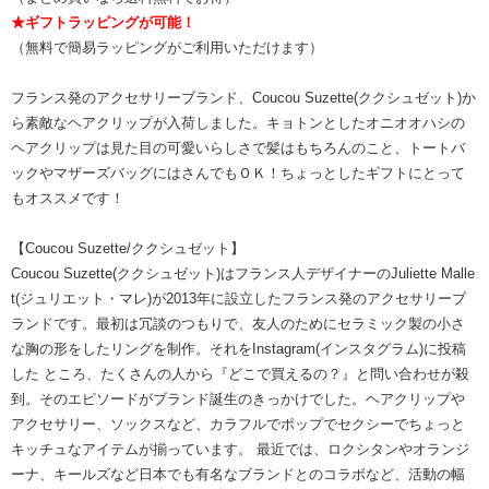
★ギフトラッピングが可能！
（無料で簡易ラッピングがご利用いただけます）
フランス発のアクセサリーブランド、Coucou Suzette(ククシュゼット)か
ら素敵なヘアクリップが入荷しました。キョトンとしたオニオオハシの
ヘアクリップは見た目の可愛いらしさで髪はもちろんのこと、トートバ
ックやマザーズバッグにはさんでもＯＫ！ちょっとしたギフトにとって
もオススメです！
【Coucou Suzette/ククシュゼット】
Coucou Suzette(ククシュゼット)はフランス人デザイナーのJuliette Malle
t(ジュリエット・マレ)が2013年に設立したフランス発のアクセサリーブ
ランドです。最初は冗談のつもりで、友人のためにセラミック製の小さ
な胸の形をしたリングを制作。それをInstagram(インスタグラム)に投稿
した ところ、たくさんの人から『どこで買えるの？』と問い合わせが殺
到。そのエピソードがブランド誕生のきっかけでした。ヘアクリップや
アクセサリー、ソックスなど、カラフルでポップでセクシーでちょっと
キッチュなアイテムが揃っています。 最近では、ロクシタンやオランジ
ーナ、キールズなど日本でも有名なブランドとのコラボなど、活動の幅