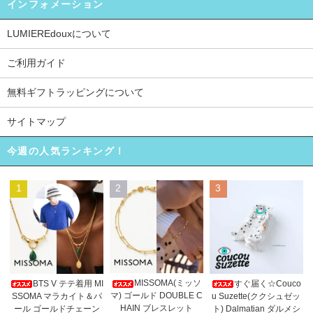
インフォメーション
LUMIEREdouxについて
ご利用ガイド
無料ギフトラッピングについて
サイトマップ
今週の人気ランキング！
1
2
3
MISSOMA(ミッソ
BTS V テテ着用 MI
すぐ届く☆Couco
マ) ゴールド DOUBLE C
SSOMA マラカイト＆パ
u Suzette(ククシュゼッ
HAIN ブレスレット
ール ゴールドチェーン
ト) Dalmatian ダルメシ