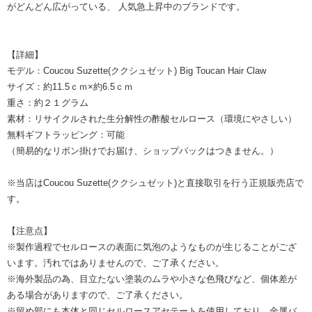
がどんどん広がっている、 人気急上昇中のブランドです。
【詳細】
モデル：Coucou Suzette(ククシュゼット) Big Toucan Hair Claw
サイズ：約11.5ｃｍ×約6.5ｃｍ
重さ：約２１グラム
素材：リサイクルされた生分解性の酢酸セルロース（環境にやさしい）
無料ギフトラッピング：可能
（簡易的なリボン掛けでお届け、ショップバックはつきません。）
※当店はCoucou Suzette(ククシュゼット)と直接取引を行う正規販売店で
す。
【注意点】
※製作過程でセルロースの表面に気泡のようなものが生じることがござ
います。汚れではありませんので、ご了承ください。
※海外製品の為、目立たない塗装のムラや小さな色飛びなど、個体差が
ある場合がありますので、ご了承ください。
※留め部にも本体と同じセルロースアセテートを使用しており、金属バ