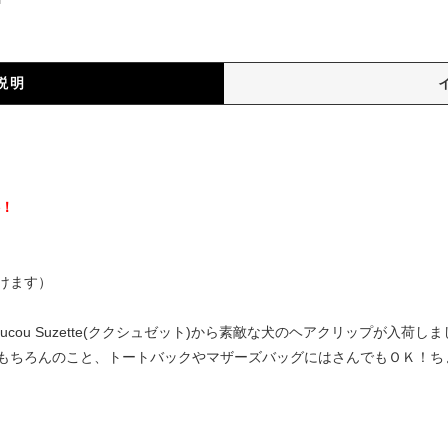
説明
）
料！
けます）
cou Suzette(ククシュゼット)から素敵な犬のヘアクリップが入荷
もちろんのこと、トートバックやマザーズバッグにはさんでもＯＫ！ち