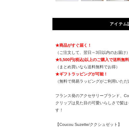
アイテム
★商品がすぐ届く！
（ご注文して、翌日～3日以内のお届け
★5,500円(税込)以上のご購入で送料無
（まとめ買いなら送料無料でお得）
★ギフトラッピングが可能！
（無料で簡易ラッピングがご利用いただ
フランス発のアクセサリーブランド、Cou
クリップは見た目の可愛いらしさで髪は
す！
【Coucou Suzette/ククシュゼット】