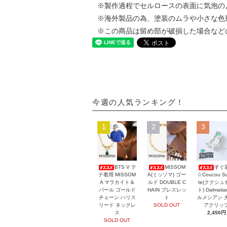
※製作過程でセルロースの表面に気泡の
※海外製品の為、塗装のムラや小さな色
※この商品は留め部が破損した場合など
今週の人気ランキング！
1
2
3
BTS V テ
MISSOM
すぐ
テ着用 MISSOM
A(ミッソマ) ゴー
☆Coucou Su
A マラカイト＆
ルド DOUBLE C
te(ククシュ
パール ゴールド
HAIN ブレスレッ
ト) Dalmati
チェーン ハリス
ト
ルメシアン 
リード ネックレ
SOLD OUT
アクリッ
ス
2,450円
SOLD OUT