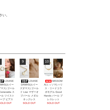
さい。
9
10
LOUISE
LOUISE
MISSOM
AMAS(ルイー
DAMAS(ルイー
A(ミッソマ) ハリ
マス) ゴール
ズダマス) ゴール
ス・リードコラ
Esmeralda ス
ド Lise マザーオ
ボモデル Good
ール ツイスト
ブパール メダル
Hands パール ブ
ープ ピアス
ネックレス
レスレット
SOLD OUT
SOLD OUT
SOLD OUT