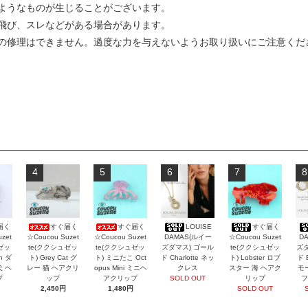
ようなものが生じることがございます。
飛び、スレなどがある場合があります。
の修理はできません。過度な力を与えないようお取り扱いにご注意くだ
4
5
6
7
8
届く
すぐ届く
すぐ届く
LOUISE
すぐ届く
zet
☆Coucou Suzet
☆Coucou Suzet
DAMAS(ルイー
☆Coucou Suzet
D
ゼッ
te(ククシュゼッ
te(ククシュゼッ
ズダマス) ゴール
te(ククシュゼッ
ズダ
an ダ
ト) Grey Cat グ
ト) ミニたこ Oct
ド Charlotte ネッ
ト) Lobster ロブ
ド 
犬 ヘ
レー 猫 ヘアクリ
opus Mini ミニヘ
クレス
スター 海 ヘアク
モ
プ
ップ
アクリップ
SOLD OUT
リップ
フ
2,450円
1,480円
SOLD OUT