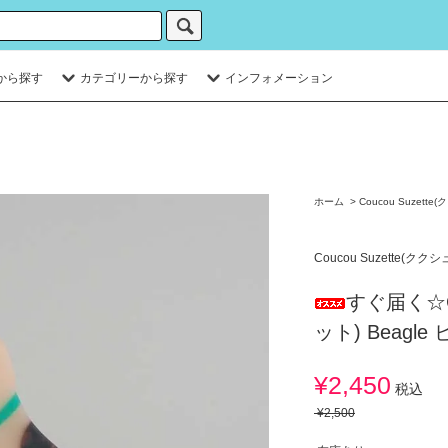
から探す
カテゴリーから探す
インフォメーション
ホーム
>
Coucou Suzett
Coucou Suzette(クク
すぐ届く☆Co
ット) Beagl
¥2,450
税込
¥2,500