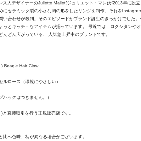
はフランス人デザイナーのJuliette Mallet(ジュリエット・マレ)が20
セラミック製の小さな胸の形をしたリングを制作。それをInstagram
問い合わせが殺到。そのエピソードがブランド誕生のきっかけでした。
ょっとキッチュなアイテムが揃っています。 最近では、ロクシタンや
どんどん広がっている、 人気急上昇中のブランドです。
eagle Hair Claw
セルロース（環境にやさしい）
プバックはつきません。）
ュゼット)と直接取引を行う正規販売店です。
と比べ色味、柄が異なる場合がございます。