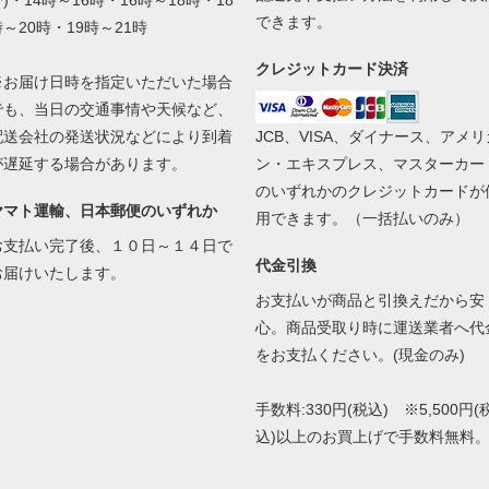
)・14時～16時・16時～18時・18
できます。
時～20時・19時～21時
クレジットカード決済
※お届け日時を指定いただいた場合
でも、当日の交通事情や天候など、
配送会社の発送状況などにより到着
JCB、VISA、ダイナース、アメリ
が遅延する場合があります。
ン・エキスプレス、マスターカー
のいずれかのクレジットカードが
ヤマト運輸、日本郵便のいずれか
用できます。（一括払いのみ）
お支払い完了後、１０日～１４日で
代金引換
お届けいたします。
お支払いが商品と引換えだから安
心。商品受取り時に運送業者へ代
をお支払ください。(現金のみ)
手数料:330円(税込) ※5,500円(
込)以上のお買上げで手数料無料