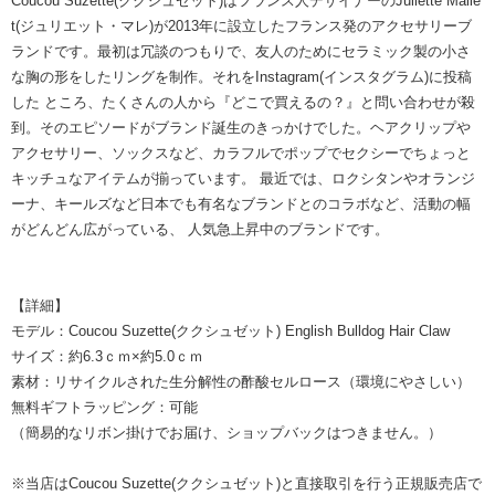
Coucou Suzette(ククシュゼット)はフランス人デザイナーのJuliette Malle
t(ジュリエット・マレ)が2013年に設立したフランス発のアクセサリーブ
ランドです。最初は冗談のつもりで、友人のためにセラミック製の小さ
な胸の形をしたリングを制作。それをInstagram(インスタグラム)に投稿
した ところ、たくさんの人から『どこで買えるの？』と問い合わせが殺
到。そのエピソードがブランド誕生のきっかけでした。ヘアクリップや
アクセサリー、ソックスなど、カラフルでポップでセクシーでちょっと
キッチュなアイテムが揃っています。 最近では、ロクシタンやオランジ
ーナ、キールズなど日本でも有名なブランドとのコラボなど、活動の幅
がどんどん広がっている、 人気急上昇中のブランドです。
【詳細】
モデル：Coucou Suzette(ククシュゼット) English Bulldog Hair Claw
サイズ：約6.3ｃｍ×約5.0ｃｍ
素材：リサイクルされた生分解性の酢酸セルロース（環境にやさしい）
無料ギフトラッピング：可能
（簡易的なリボン掛けでお届け、ショップバックはつきません。）
※当店はCoucou Suzette(ククシュゼット)と直接取引を行う正規販売店で