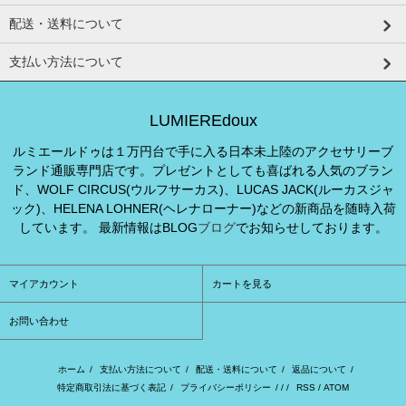
配送・送料について
支払い方法について
LUMIEREdoux
ルミエールドゥは１万円台で手に入る日本未上陸のアクセサリーブ
ランド通販専門店です。プレゼントとしても喜ばれる人気のブラン
ド、WOLF CIRCUS(ウルフサーカス)、LUCAS JACK(ルーカスジャ
ック)、HELENA LOHNER(ヘレナローナー)などの新商品を随時入荷
しています。 最新情報はBLOG
ブログ
でお知らせしております。
マイアカウント
カートを見る
お問い合わせ
ホーム
/
支払い方法について
/
配送・送料について
/
返品について
/
特定商取引法に基づく表記
/
プライバシーポリシー
/ / /
RSS
/
ATOM