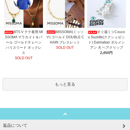
MISSOMA(ミッソ
BTS V テテ着用 MI
すぐ届く☆Couco
マ) ゴールド DOUBLE C
SSOMA マラカイト＆パ
u Suzette(ククシュゼッ
HAIN ブレスレット
ール ゴールドチェーン
ト) Dalmatian ダルメシ
SOLD OUT
ハリスリード ネックレ
アン 犬 ヘアクリップ
ス
2,450円
SOLD OUT
もっと見る
返品について