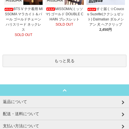
MISSOMA(ミッソ
BTS V テテ着用 MI
すぐ届く☆Couco
マ) ゴールド DOUBLE C
SSOMA マラカイト＆パ
u Suzette(ククシュゼッ
HAIN ブレスレット
ール ゴールドチェーン
ト) Dalmatian ダルメシ
SOLD OUT
ハリスリード ネックレ
アン 犬 ヘアクリップ
ス
2,450円
SOLD OUT
もっと見る
返品について
配送・送料について
支払い方法について