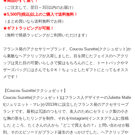
★商品がすぐ届く！
（ご注文して、翌日～3日以内のお届け）
★5,500円(税込)以上のご購入で送料無料！
（まとめ買いなら送料無料でお得）
★ギフトラッピングが可能！
（無料で簡易ラッピングがご利用いただけます）
フランス発のアクセサリーブランド、Coucou Suzette(ククシュゼット)か
ら素敵なヘアクリップが入荷しました。目を閉じたフェイスのヘアクリ
ップは見た目の可愛いらしさで髪はもちろんのこと、トートバックやマ
ザーズバッグにはさんでもＯＫ！ちょっとしたギフトにとってもオスス
メです！
【Coucou Suzette/ククシュゼット】
Coucou Suzette(ククシュゼット)はフランス人デザイナーのJuliette Malle
t(ジュリエット・マレ)が2013年に設立したフランス発のアクセサリーブ
ランドです。最初は冗談のつもりで、友人のためにセラミック製の小さ
な胸の形をしたリングを制作。それをInstagram(インスタグラム)に投稿
した ところ、たくさんの人から『どこで買えるの？』と問い合わせが殺
到。そのエピソードがブランド誕生のきっかけでした。ヘアクリップや