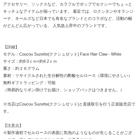
アクセサリー、ソックスなど、カラフルでポップでセクシーでちょっと
キッチュなアイテムが揃っています。 最近では、ロクシタンやオランジ
ーナ、キールズなど日本でも有名なブランドとのコラボなど、活動の幅
がどんどん広がっている、 人気急上昇中のブランドです。
【詳細】
モデル：Coucou Suzette(ククシュゼット) Face Hair Claw - White
サイズ：約8.0ｃｍ×約4.2ｃｍ
重さ：約２６グラム
素材：リサイクルされた生分解性の酢酸セルロース（環境にやさしい）
無料ギフトラッピング：可能
（簡易的なリボン掛けでお届け、ショップバックはつきません。）
※当店はCoucou Suzette(ククシュゼット)と直接取引を行う正規販売店で
す。
【注意点】
※製作過程でセルロースの表面に気泡のようなものが生じることがござ