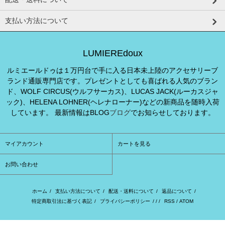
支払い方法について
LUMIEREdoux
ルミエールドゥは１万円台で手に入る日本未上陸のアクセサリーブ
ランド通販専門店です。プレゼントとしても喜ばれる人気のブラン
ド、WOLF CIRCUS(ウルフサーカス)、LUCAS JACK(ルーカスジャ
ック)、HELENA LOHNER(ヘレナローナー)などの新商品を随時入荷
しています。 最新情報はBLOG
ブログ
でお知らせしております。
マイアカウント
カートを見る
お問い合わせ
ホーム
/
支払い方法について
/
配送・送料について
/
返品について
/
特定商取引法に基づく表記
/
プライバシーポリシー
/ / /
RSS
/
ATOM