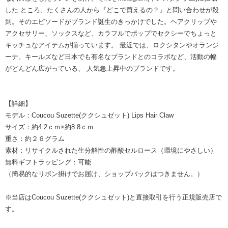
した ところ、たくさんの人から『どこで買えるの？』と問い合わせが殺
到。そのエピソードがブランド誕生のきっかけでした。ヘアクリップや
アクセサリー、ソックスなど、カラフルでポップでセクシーでちょっと
キッチュなアイテムが揃っています。 最近では、ロクシタンやオランジ
ーナ、キールズなど日本でも有名なブランドとのコラボなど、活動の幅
がどんどん広がっている、 人気急上昇中のブランドです。
【詳細】
モデル：Coucou Suzette(ククシュゼット) Lips Hair Claw
サイズ：約4.2ｃｍ×約8.8ｃｍ
重さ：約２６グラム
素材：リサイクルされた生分解性の酢酸セルロース（環境にやさしい）
無料ギフトラッピング：可能
（簡易的なリボン掛けでお届け、ショップバックはつきません。）
※当店はCoucou Suzette(ククシュゼット)と直接取引を行う正規販売店で
す。