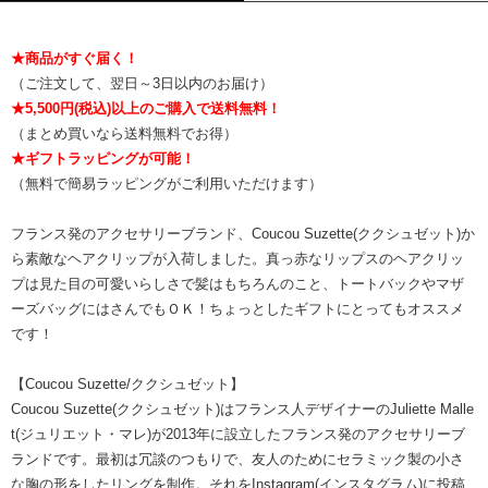
★商品がすぐ届く！
（ご注文して、翌日～3日以内のお届け）
★5,500円(税込)以上のご購入で送料無料！
（まとめ買いなら送料無料でお得）
★ギフトラッピングが可能！
（無料で簡易ラッピングがご利用いただけます）
フランス発のアクセサリーブランド、Coucou Suzette(ククシュゼット)か
ら素敵なヘアクリップが入荷しました。真っ赤なリップスのヘアクリッ
プは見た目の可愛いらしさで髪はもちろんのこと、トートバックやマザ
ーズバッグにはさんでもＯＫ！ちょっとしたギフトにとってもオススメ
です！
【Coucou Suzette/ククシュゼット】
Coucou Suzette(ククシュゼット)はフランス人デザイナーのJuliette Malle
t(ジュリエット・マレ)が2013年に設立したフランス発のアクセサリーブ
ランドです。最初は冗談のつもりで、友人のためにセラミック製の小さ
な胸の形をしたリングを制作。それをInstagram(インスタグラム)に投稿