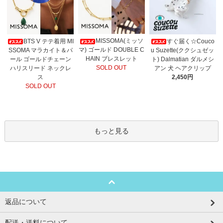
MISSOMA(ミッソ
BTS V テテ着用 MI
すぐ届く☆Couco
マ) ゴールド DOUBLE C
SSOMA マラカイト＆パ
u Suzette(ククシュゼッ
HAIN ブレスレット
ール ゴールドチェーン
ト) Dalmatian ダルメシ
SOLD OUT
ハリスリード ネックレ
アン 犬 ヘアクリップ
ス
2,450円
SOLD OUT
もっと見る
返品について
配送・送料について