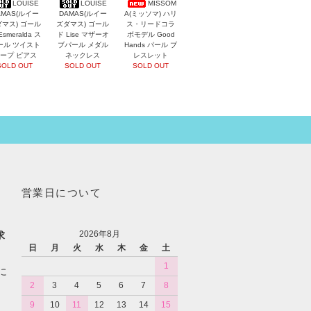
LOUISE
LOUISE
MISSOM
AMAS(ルイー
DAMAS(ルイー
A(ミッソマ) ハリ
マス) ゴール
ズダマス) ゴール
ス・リードコラ
Esmeralda ス
ド Lise マザーオ
ボモデル Good
ール ツイスト
ブパール メダル
Hands パール ブ
ープ ピアス
ネックレス
レスレット
SOLD OUT
SOLD OUT
SOLD OUT
営業日について
2026年8月
求
日
月
火
水
木
金
土
1
に
2
3
4
5
6
7
8
9
10
11
12
13
14
15