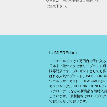
る場合は、商品の特性をご理解の上
ご注文下さい。
LUMIEREdoux
ルミエールドゥは１万円台で手に入る
日本未上陸のアクセサリーブランド通
販専門店です。プレゼントとしても喜
ばれる人気のブランド、WOLF CIRC
S(ウルフサーカス)、LUCAS JACK(ル
カスジャック)、HELENA LOHNER(ヘ
レナローナー)などの新商品を随時入
しています。 最新情報はBLOG
ブログ
でお知らせしております。