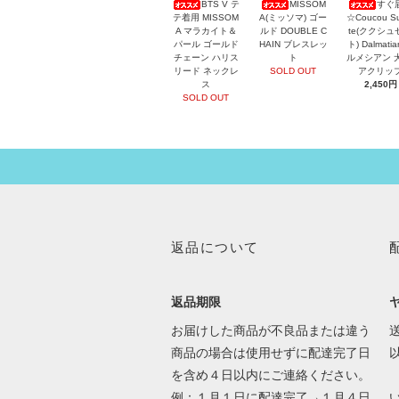
BTS V テ
MISSOM
すぐ
テ着用 MISSOM
A(ミッソマ) ゴー
☆Coucou Su
A マラカイト＆
ルド DOUBLE C
te(ククシュ
パール ゴールド
HAIN ブレスレッ
ト) Dalmati
チェーン ハリス
ト
ルメシアン 
リード ネックレ
SOLD OUT
アクリッ
ス
2,450円
SOLD OUT
返品について
返品期限
お届けした商品が不良品または違う
送
商品の場合は使用せずに配達完了日
を含め４日以内にご連絡ください。
例：１月１日に配達完了→１月４日