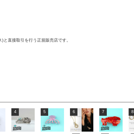
ダマス)と直接取引を行う正規販売店です。
4
5
6
7
8