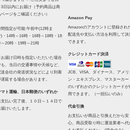
～3日以内にお届け（予約商品は商
品ページをご確認ください）
Amazon Pay
Amazonのアカウントに登録され
時間指定が可能:午前中(12時ま
配送先や支払い方法を利用して決
)・14時～16時・16時～18時・18
できます。
時～20時・19時～21時
クレジットカード決済
※お届け日時を指定いただいた場合
でも、当日の交通事情や天候など、
配送会社の発送状況などにより到着
JCB、VISA、ダイナース、アメリ
が遅延する場合があります。
ン・エキスプレス、マスターカー
のいずれかのクレジットカードが
ヤマト運輸、日本郵便のいずれか
用できます。（一括払いのみ）
お支払い完了後、１０日～１４日で
代金引換
お届けいたします。
お支払いが商品と引換えだから安
心。商品受取り時に運送業者へ代