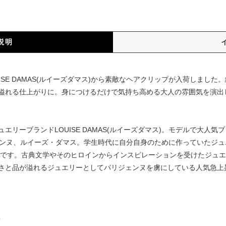
説明
ISE DAMAS(ルイーズダマス)から素敵なヘアクリップが入荷しまし
溢れる仕上がりに。身につけるだけで気持ち高める大人の雰囲気を演出
エリーブランドLOUISE DAMAS(ルイーズダマス)。モデルで大人
ェンヌ、ルイーズ・ダマス。学生時代に自分自身のために作っていたジ
ンドです。古典文学やそのヒロインからインスピレーションを受けたジュ
さと品が溢れるジュエリーとしてパリジェンヌを虜にしている人気急上
p