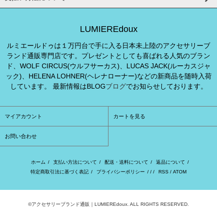
LUMIEREdoux
ルミエールドゥは１万円台で手に入る日本未上陸のアクセサリーブ
ランド通販専門店です。プレゼントとしても喜ばれる人気のブラン
ド、WOLF CIRCUS(ウルフサーカス)、LUCAS JACK(ルーカスジャ
ック)、HELENA LOHNER(ヘレナローナー)などの新商品を随時入荷
しています。 最新情報はBLOG
ブログ
でお知らせしております。
マイアカウント
カートを見る
お問い合わせ
ホーム
/
支払い方法について
/
配送・送料について
/
返品について
/
特定商取引法に基づく表記
/
プライバシーポリシー
/ / /
RSS
/
ATOM
©アクセサリーブランド通販｜LUMIEREdoux. ALL RIGHTS RESERVED.