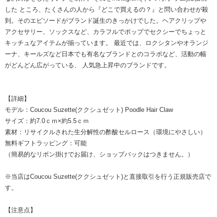
した ところ、たくさんの人から『どこで買えるの？』と問い合わせが殺
到。そのエピソードがブランド誕生のきっかけでした。ヘアクリップや
アクセサリー、ソックスなど、カラフルでポップでセクシーでちょっと
キッチュなアイテムが揃っています。 最近では、ロクシタンやオランジ
ーナ、キールズなど日本でも有名なブランドとのコラボなど、活動の幅
がどんどん広がっている、 人気急上昇中のブランドです。
【詳細】
モデル：Coucou Suzette(ククシュゼット) Poodle Hair Claw
サイズ：約7.0ｃｍ×約5.5ｃｍ
素材：リサイクルされた生分解性の酢酸セルロース（環境にやさしい）
無料ギフトラッピング：可能
（簡易的なリボン掛けでお届け、ショップバックはつきません。）
※当店はCoucou Suzette(ククシュゼット)と直接取引を行う正規販売店で
す。
【注意点】