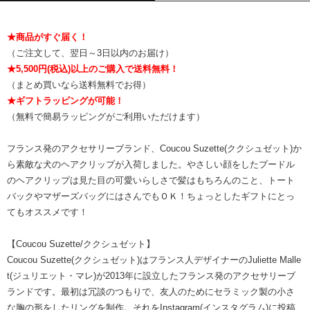
★商品がすぐ届く！
（ご注文して、翌日～3日以内のお届け）
★5,500円(税込)以上のご購入で送料無料！
（まとめ買いなら送料無料でお得）
★ギフトラッピングが可能！
（無料で簡易ラッピングがご利用いただけます）
フランス発のアクセサリーブランド、Coucou Suzette(ククシュゼット)か
ら素敵な犬のヘアクリップが入荷しました。やさしい顔をしたプードル
のヘアクリップは見た目の可愛いらしさで髪はもちろんのこと、トート
バックやマザーズバッグにはさんでもＯＫ！ちょっとしたギフトにとっ
てもオススメです！
【Coucou Suzette/ククシュゼット】
Coucou Suzette(ククシュゼット)はフランス人デザイナーのJuliette Malle
t(ジュリエット・マレ)が2013年に設立したフランス発のアクセサリーブ
ランドです。最初は冗談のつもりで、友人のためにセラミック製の小さ
な胸の形をしたリングを制作。それをInstagram(インスタグラム)に投稿