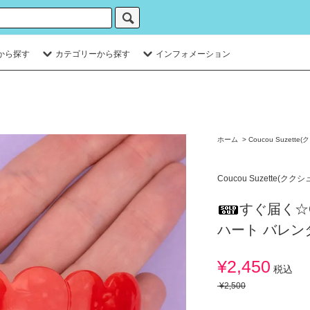
から探す
カテゴリーから探す
インフォメーション
ホーム
>
Coucou Suzett
Coucou Suzette(クク
すぐ届く☆Co
ハート バレン
¥2,450
税込
¥2,500