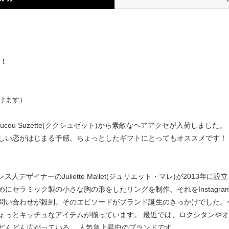
）
料！
けます）
cou Suzette(ククシュゼット)から素敵なヘアアクセが入荷しまし
しい恋がはじまる予感。ちょっとしたギフトにとってもオススメです！
はフランス人デザイナーのJuliette Mallet(ジュリエット・マレ)が20
セラミック製の小さな胸の形をしたリングを制作。それをInstagram
問い合わせが殺到。そのエピソードがブランド誕生のきっかけでした。
ょっとキッチュなアイテムが揃っています。 最近では、ロクシタンや
どんどん広がっている、 人気急上昇中のブランドです。