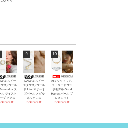
9
10
LOUISE
LOUISE
MISSOM
AMAS(ルイー
DAMAS(ルイー
A(ミッソマ) ハリ
マス) ゴール
ズダマス) ゴール
ス・リードコラ
Esmeralda ス
ド Lise マザーオ
ボモデル Good
ール ツイスト
ブパール メダル
Hands パール ブ
ープ ピアス
ネックレス
レスレット
SOLD OUT
SOLD OUT
SOLD OUT