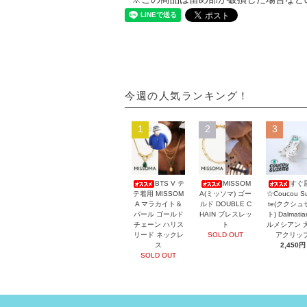
今週の人気ランキング！
1
2
3
BTS V テ
MISSOM
すぐ
テ着用 MISSOM
A(ミッソマ) ゴー
☆Coucou Su
A マラカイト＆
ルド DOUBLE C
te(ククシュ
パール ゴールド
HAIN ブレスレッ
ト) Dalmati
チェーン ハリス
ト
ルメシアン 
リード ネックレ
SOLD OUT
アクリッ
ス
2,450円
SOLD OUT