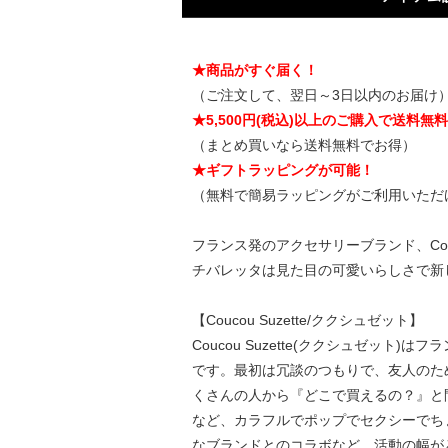
★商品がすぐ届く！
（ご注文して、翌日～3日以内のお届け
★5,500円(税込)以上のご購入で送料無
（まとめ買いなら送料無料でお得）
★ギフトラッピングが可能！
（無料で簡易ラッピングがご利用いただ
フランス発のアクセサリーブランド、Cou
チバレッタは見た目の可愛いらしさで新
【Coucou Suzette/ククシュゼット】
Coucou Suzette(ククシュゼット)
です。最初は冗談のつもりで、友人のために
くさんの人から『どこで買えるの？』と
など、カラフルでポップでセクシーでち
なブランドとのコラボなど、活動の幅が