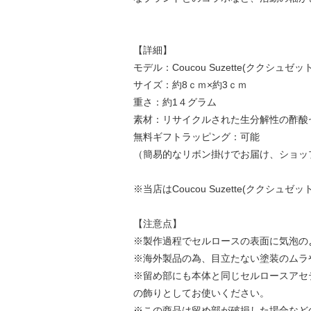
【詳細】
モデル：Coucou Suzette(ククシュゼット) He
サイズ：約8ｃｍ×約3ｃｍ
重さ：約1４グラム
素材：リサイクルされた生分解性の酢酸
無料ギフトラッピング：可能
（簡易的なリボン掛けでお届け、ショッ
※当店はCoucou Suzette(ククシ
【注意点】
※製作過程でセルロースの表面に気泡の
※海外製品の為、目立たない塗装のムラ
※留め部にも本体と同じセルロースアセ
の飾りとしてお使いください。
※この商品は留め部が破損した場合など