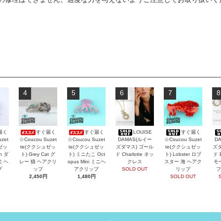
4
5
6
7
8
届く
すぐ届く
すぐ届く
LOUISE
すぐ届く
zet
☆Coucou Suzet
☆Coucou Suzet
DAMAS(ルイー
☆Coucou Suzet
D
ゼッ
te(ククシュゼッ
te(ククシュゼッ
ズダマス) ゴール
te(ククシュゼッ
ズダ
an ダ
ト) Grey Cat グ
ト) ミニたこ Oct
ド Charlotte ネッ
ト) Lobster ロブ
ド 
犬 ヘ
レー 猫 ヘアクリ
opus Mini ミニヘ
クレス
スター 海 ヘアク
モ
プ
ップ
アクリップ
SOLD OUT
リップ
フ
2,450円
1,480円
SOLD OUT