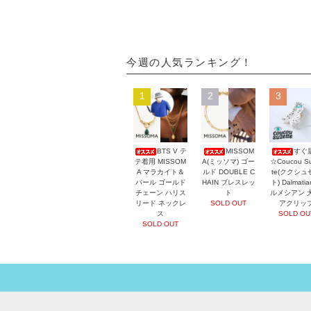
今週の人気ランキング！
1
2
3
BTS V テ
MISSOM
すぐ
テ着用 MISSOM
A(ミッソマ) ゴー
☆Coucou Su
A マラカイト＆
ルド DOUBLE C
te(ククシュ
パール ゴールド
HAIN ブレスレッ
ト) Dalmati
チェーン ハリス
ト
ルメシアン 
リード ネックレ
SOLD OUT
アクリッ
ス
SOLD OU
SOLD OUT