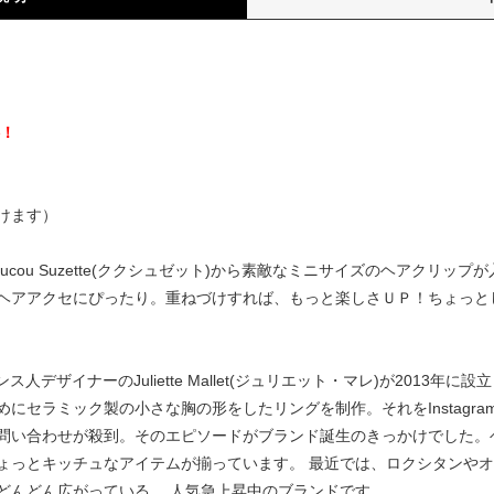
）
料！
けます）
cou Suzette(ククシュゼット)から素敵なミニサイズのヘアクリッ
ヘアアクセにぴったり。重ねづけすれば、もっと楽しさＵＰ！ちょっと
はフランス人デザイナーのJuliette Mallet(ジュリエット・マレ)が20
セラミック製の小さな胸の形をしたリングを制作。それをInstagram
問い合わせが殺到。そのエピソードがブランド誕生のきっかけでした。
ょっとキッチュなアイテムが揃っています。 最近では、ロクシタンや
どんどん広がっている、 人気急上昇中のブランドです。