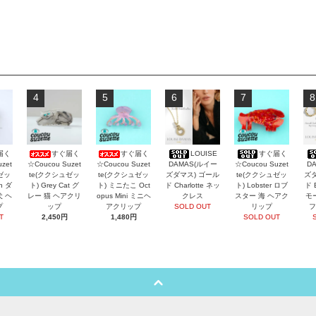
4
5
6
7
8
届く
すぐ届く
すぐ届く
LOUISE
すぐ届く
zet
☆Coucou Suzet
☆Coucou Suzet
DAMAS(ルイー
☆Coucou Suzet
D
ゼッ
te(ククシュゼッ
te(ククシュゼッ
ズダマス) ゴール
te(ククシュゼッ
ズダ
an ダ
ト) Grey Cat グ
ト) ミニたこ Oct
ド Charlotte ネッ
ト) Lobster ロブ
ド 
犬 ヘ
レー 猫 ヘアクリ
opus Mini ミニヘ
クレス
スター 海 ヘアク
モ
プ
ップ
アクリップ
SOLD OUT
リップ
フ
T
2,450円
1,480円
SOLD OUT