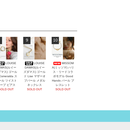
9
10
LOUISE
LOUISE
MISSOM
AMAS(ルイー
DAMAS(ルイー
A(ミッソマ) ハリ
マス) ゴール
ズダマス) ゴール
ス・リードコラ
Esmeralda ス
ド Lise マザーオ
ボモデル Good
ール ツイスト
ブパール メダル
Hands パール ブ
ープ ピアス
ネックレス
レスレット
SOLD OUT
SOLD OUT
SOLD OUT