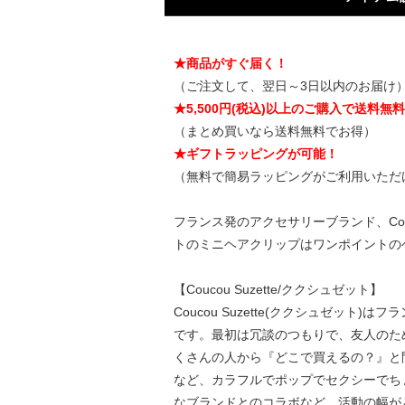
★商品がすぐ届く！
（ご注文して、翌日～3日以内のお届け
★5,500円(税込)以上のご購入で送料無
（まとめ買いなら送料無料でお得）
★ギフトラッピングが可能！
（無料で簡易ラッピングがご利用いただ
フランス発のアクセサリーブランド、Cou
トのミニヘアクリップはワンポイントの
【Coucou Suzette/ククシュゼット】
Coucou Suzette(ククシュゼット)
です。最初は冗談のつもりで、友人のために
くさんの人から『どこで買えるの？』と
など、カラフルでポップでセクシーでち
なブランドとのコラボなど、活動の幅が