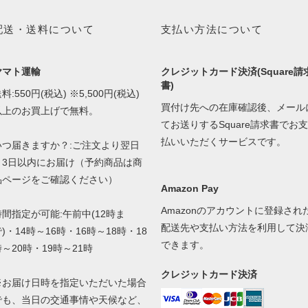
配送・送料について
支払い方法について
ヤマト運輸
クレジットカード決済(Square請
書)
料:550円(税込) ※5,500円(税込)
買付け先への在庫確認後、メール
以上のお買上げで無料。
てお送りするSquare請求書でお支
払いいただくサービスです。
いつ届きますか？:ご注文より翌日
～3日以内にお届け（予約商品は商
品ページをご確認ください）
Amazon Pay
Amazonのアカウントに登録され
時間指定が可能:午前中(12時ま
配送先や支払い方法を利用して決
)・14時～16時・16時～18時・18
できます。
時～20時・19時～21時
クレジットカード決済
※お届け日時を指定いただいた場合
でも、当日の交通事情や天候など、