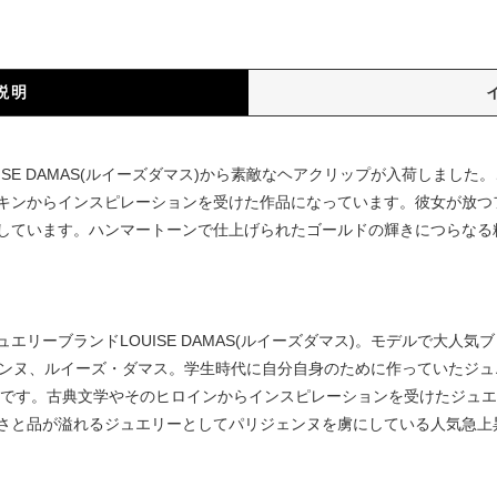
説明
ISE DAMAS(ルイーズダマス)から素敵なヘアクリップが入荷しまし
キンからインスピレーションを受けた作品になっています。彼女が放つ
しています。ハンマートーンで仕上げられたゴールドの輝きにつらなる
エリーブランドLOUISE DAMAS(ルイーズダマス)。モデルで大人
ェンヌ、ルイーズ・ダマス。学生時代に自分自身のために作っていたジ
ンドです。古典文学やそのヒロインからインスピレーションを受けたジュ
さと品が溢れるジュエリーとしてパリジェンヌを虜にしている人気急上