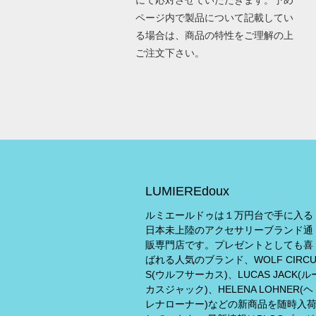
にて応対させていただきます。予め
ページ内で製品について記載してい
る場合は、商品の特性をご理解の上
ご注文下さい。
LUMIEREdoux
ルミエールドゥは１万円台で手に入る
日本未上陸のアクセサリーブランド通
販専門店です。プレゼントとしても喜
ばれる人気のブランド、WOLF CIRC
S(ウルフサーカス)、LUCAS JACK(ル
カスジャック)、HELENA LOHNER(ヘ
レナローナー)などの新商品を随時入