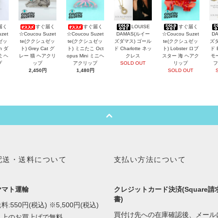
届く
すぐ届く
すぐ届く
LOUISE
すぐ届く
zet
☆Coucou Suzet
☆Coucou Suzet
DAMAS(ルイー
☆Coucou Suzet
D
ゼッ
te(ククシュゼッ
te(ククシュゼッ
ズダマス) ゴール
te(ククシュゼッ
ズダ
an ダ
ト) Grey Cat グ
ト) ミニたこ Oct
ド Charlotte ネッ
ト) Lobster ロブ
ド 
犬 ヘ
レー 猫 ヘアクリ
opus Mini ミニヘ
クレス
スター 海 ヘアク
モ
プ
ップ
アクリップ
SOLD OUT
リップ
フ
2,450円
1,480円
SOLD OUT
配送・送料について
支払い方法について
ヤマト運輸
クレジットカード決済(Square請
書)
料:550円(税込) ※5,500円(税込)
買付け先への在庫確認後、メール
以上のお買上げで無料。