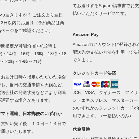
てお送りするSquare請求書でお支
払いいただくサービスです。
いつ届きますか？:ご注文より翌日
～3日以内にお届け（予約商品は商
品ページをご確認ください）
Amazon Pay
Amazonのアカウントに登録され
時間指定が可能:午前中(12時ま
配送先や支払い方法を利用して決
)・14時～16時・16時～18時・18
できます。
時～20時・19時～21時
クレジットカード決済
※お届け日時を指定いただいた場合
でも、当日の交通事情や天候など、
配送会社の発送状況などにより到着
JCB、VISA、ダイナース、アメリ
が遅延する場合があります。
ン・エキスプレス、マスターカー
のいずれかのクレジットカードが
ヤマト運輸、日本郵便のいずれか
用できます。（一括払いのみ）
お支払い完了後、１０日～１４日で
代金引換
お届けいたします。