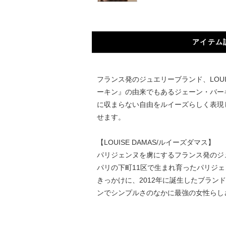
アイテム
フランス発のジュエリーブランド、LOU
ーキン』の由来でもあるジェーン・バー
に収まらない自由をルイーズらしく表現
せます。
【LOUISE DAMAS/ルイーズダマス】
パリジェンヌを虜にするフランス発のジュ
パリの下町11区で生まれ育ったパリジ
きっかけに、2012年に誕生したブラ
ンでシンプルさのなかに最強の女性らし