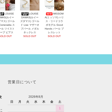
LOUISE
LOUISE
MISSOM
AMAS(ルイー
DAMAS(ルイー
A(ミッソマ) ハリ
マス) ゴール
ズダマス) ゴール
ス・リードコラ
Esmeralda ス
ド Lise マザーオ
ボモデル Good
ール ツイスト
ブパール メダル
Hands パール ブ
ープ ピアス
ネックレス
レスレット
SOLD OUT
SOLD OUT
SOLD OUT
営業日について
2026年8月
求
日
月
火
水
木
金
土
1
に