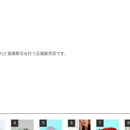
ダマス)と直接取引を行う正規販売店です。
4
5
6
7
8