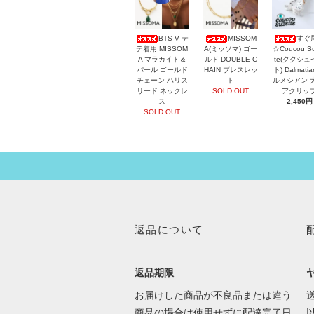
BTS V テ
MISSOM
すぐ
テ着用 MISSOM
A(ミッソマ) ゴー
☆Coucou Su
A マラカイト＆
ルド DOUBLE C
te(ククシュ
パール ゴールド
HAIN ブレスレッ
ト) Dalmati
チェーン ハリス
ト
ルメシアン 
リード ネックレ
SOLD OUT
アクリッ
ス
2,450円
SOLD OUT
返品について
返品期限
お届けした商品が不良品または違う
送
商品の場合は使用せずに配達完了日