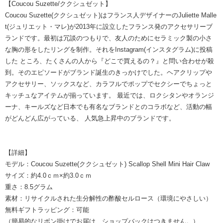
【Coucou Suzette/ククシュゼット】
Coucou Suzette(ククシュゼット)はフランス人デザイナーのJuliette Malle
t(ジュリエット・マレ)が2013年に設立したフランス発のアクセサリーブ
ランドです。最初は冗談のつもりで、友人のためにセラミック製の小さ
な胸の形をしたリングを制作。それをInstagram(インスタグラム)に投稿
した ところ、たくさんの人から『どこで買えるの？』と問い合わせが殺
到。そのエピソードがブランド誕生のきっかけでした。ヘアクリップや
アクセサリー、ソックスなど、カラフルでポップでセクシーでちょっと
キッチュなアイテムが揃っています。 最近では、ロクシタンやオランジ
ーナ、キールズなど日本でも有名なブランドとのコラボなど、活動の幅
がどんどん広がっている、 人気急上昇中のブランドです。
【詳細】
モデル：Coucou Suzette(ククシュゼット) Scallop Shell Mini Hair Claw
サイズ：約4.0ｃｍ×約3.0ｃｍ
重さ：8.5グラム
素材：リサイクルされた生分解性の酢酸セルロース（環境にやさしい）
無料ギフトラッピング：可能
（簡易的なリボン掛けでお届け、ショップバックはつきません。）