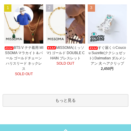
1
2
3
MISSOMA(ミッソ
BTS V テテ着用 MI
すぐ届く☆Couco
マ) ゴールド DOUBLE C
SSOMA マラカイト＆パ
u Suzette(ククシュゼッ
HAIN ブレスレット
ール ゴールドチェーン
ト) Dalmatian ダルメシ
SOLD OUT
ハリスリード ネックレ
アン 犬 ヘアクリップ
ス
2,450円
SOLD OUT
もっと見る